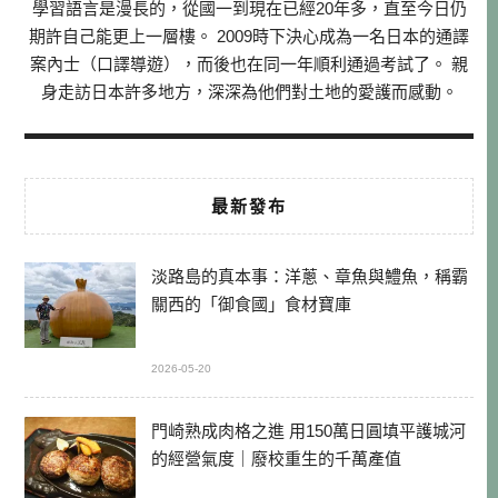
學習語言是漫長的，從國一到現在已經20年多，直至今日仍
期許自己能更上一層樓。 2009時下決心成為一名日本的通譯
案內士（口譯導遊），而後也在同一年順利通過考試了。 親
身走訪日本許多地方，深深為他們對土地的愛護而感動。
最新發布
淡路島的真本事：洋蔥、章魚與鱧魚，稱霸
關西的「御食國」食材寶庫
2026-05-20
門崎熟成肉格之進 用150萬日圓填平護城河
的經營氣度｜廢校重生的千萬產值