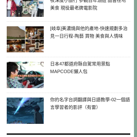
夜深度小旅行 參觀百年酒造 品嘗在地
美食 現役最老牌電影院
[岐阜]美濃燒與他的產地-快速規劃多治
見一日行程-陶藝 買物 美食與人情味
日本47都道府縣自駕常用景點
MAPCODE懶人包
你的名字台詞翻譯與日語教學-02一個語
言學習者的影評（有雷）