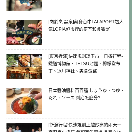
[肉割烹 黑泉]藏身台中LALAPORT超人
氣LOPIA超市裡的密室和食饗宴
[東京近郊]快速規劃琦玉市一日遊行程-
鐵道博物館、TETSU沾麵、檸檬堂布
丁、冰川神社、美食彙整
日本醬油醬料百百種 しょうゆ、つゆ、
たれ、ソース 到底怎麼分?
[新潟行程]快速規劃上越妙高的兩天一