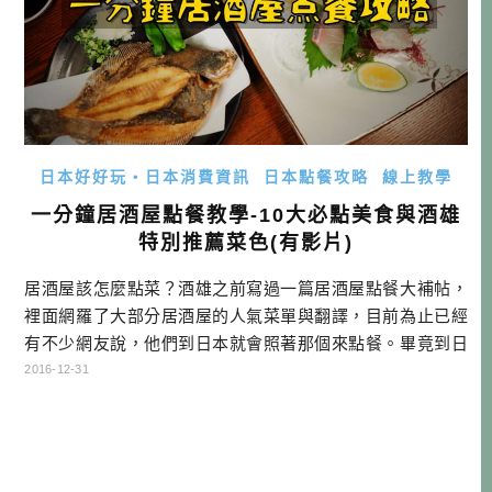
日本好好玩・日本消費資訊
日本點餐攻略
線上教學
一分鐘居酒屋點餐教學-10大必點美食與酒雄
特別推薦菜色(有影片)
居酒屋該怎麼點菜？酒雄之前寫過一篇居酒屋點餐大補帖，
裡面網羅了大部分居酒屋的人氣菜單與翻譯，目前為止已經
有不少網友說，他們到日本就會照著那個來點餐。畢竟到日
本旅行，沒到居酒屋吃一下，就沒有到日本玩的感覺！能幫
2016-12-31
助到各位，真是我的榮幸！…