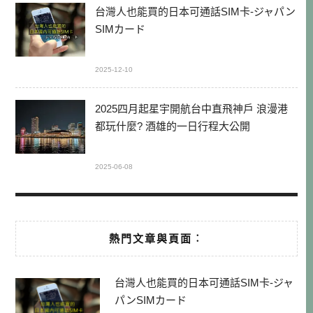
台灣人也能買的日本可通話SIM卡-ジャパン
SIMカード
2025-12-10
2025四月起星宇開航台中直飛神戶 浪漫港
都玩什麼? 酒雄的一日行程大公開
2025-06-08
熱門文章與頁面︰
台灣人也能買的日本可通話SIM卡-ジャ
パンSIMカード