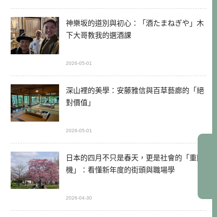
神樂坂的道別與初心：「酒たまねぎや」木
下大哥教我的選酒課
2026-05-01
深山裡的美學：安藤雅信與百草藝廊的「絕
對價值」
2026-05-01
日本的四月不只是春天，更是社會的「重開
機」：看懂新年度的街頭與職場學
2026-04-30