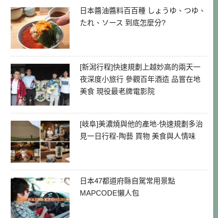
日本醬油醬料百百種 しょうゆ、つゆ、
たれ、ソース 到底怎麼分?
[新潟行程]快速規劃上越妙高的兩天一
夜深度小旅行 參觀百年酒造 品嘗在地
美食 現役最老牌電影院
[岐阜]美濃燒與他的產地-快速規劃多治
見一日行程-陶藝 買物 美食與人情味
日本47都道府縣自駕常用景點
MAPCODE懶人包