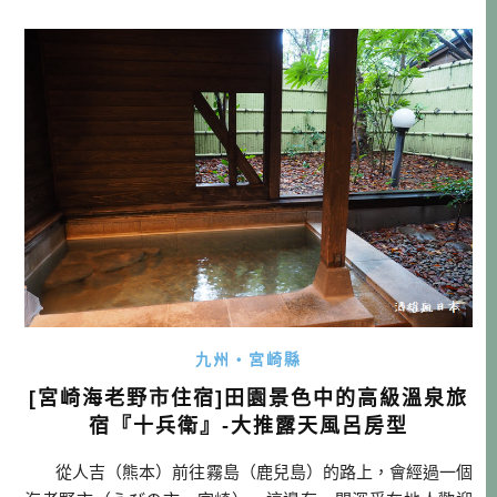
法看到最美的狀態，我也是一直這樣跟一起去的團員做心理
建設。結果我們要出發的那一週開始，九州溫度忽然驟降，
剛好催了這些紅葉變色，而且整個九州 […]…
九州・宮崎縣
[宮崎海老野市住宿]田園景色中的高級溫泉旅
宿『十兵衛』-大推露天風呂房型
從人吉（熊本）前往霧島（鹿兒島）的路上，會經過一個