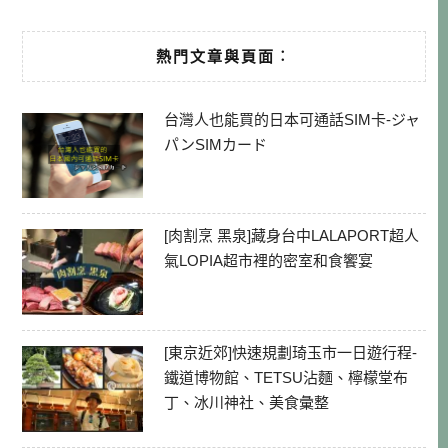
熱門文章與頁面︰
台灣人也能買的日本可通話SIM卡-ジャ
パンSIMカード
[肉割烹 黑泉]藏身台中LALAPORT超人
氣LOPIA超市裡的密室和食饗宴
[東京近郊]快速規劃琦玉市一日遊行程-
鐵道博物館、TETSU沾麵、檸檬堂布
丁、冰川神社、美食彙整