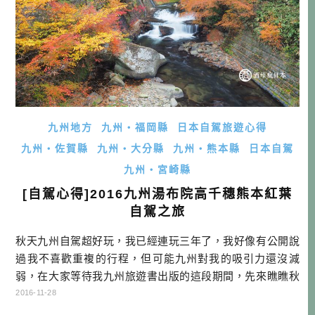
九州地方
九州・福岡縣
日本自駕旅遊心得
九州・佐賀縣
九州・大分縣
九州・熊本縣
日本自駕
九州・宮崎縣
[自駕心得]2016九州湯布院高千穗熊本紅葉
自駕之旅
秋天九州自駕超好玩，我已經連玩三年了，我好像有公開說
過我不喜歡重複的行程，但可能九州對我的吸引力還沒減
弱，在大家等待我九州旅遊書出版的這段期間，先來瞧瞧秋
天九州自駕怎麼玩吧！ 這次的行程大約是三個月前就先訂好
2016-11-28
日期，然後一直被恐嚇說今年九州紅葉會非常晚，可能沒辦