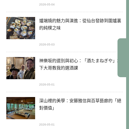
2026-05-04
爐端燒的魅力與演進：從仙台發跡到圍爐裏
的純樸之味
2026-05-03
神樂坂的道別與初心：「酒たまねぎや」木
下大哥教我的選酒課
2026-05-01
深山裡的美學：安藤雅信與百草藝廊的「絕
對價值」
2026-05-01