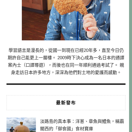
學習語言是漫長的，從國一到現在已經20年多，直至今日仍
期許自己能更上一層樓。 2009時下決心成為一名日本的通譯
案內士（口譯導遊），而後也在同一年順利通過考試了。 親
身走訪日本許多地方，深深為他們對土地的愛護而感動。
最新發布
淡路島的真本事：洋蔥、章魚與鱧魚，稱霸
關西的「御食國」食材寶庫