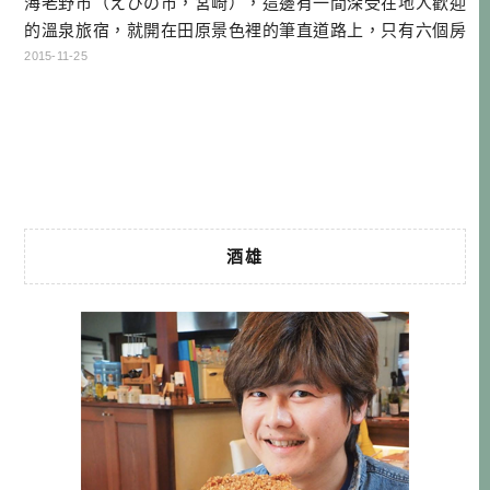
海老野市（えびの市，宮崎），這邊有一間深受在地人歡迎
的溫泉旅宿，就開在田原景色裡的筆直道路上，只有六個房
間，其中三間裡面就有付露天風呂，而另外三間則是可以到
2015-11-25
別棟的三間露天風呂選一間來泡。跟外面鄉下的感覺截然不
同，有種高級感。且旅宿旁竟然還有松本清藥妝店跟LAWSO
N便利商店，可見得這個旅宿儼然 […]…
酒雄