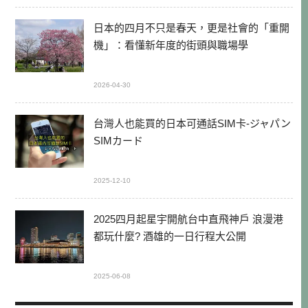
日本的四月不只是春天，更是社會的「重開
機」：看懂新年度的街頭與職場學
2026-04-30
台灣人也能買的日本可通話SIM卡-ジャパン
SIMカード
2025-12-10
2025四月起星宇開航台中直飛神戶 浪漫港
都玩什麼? 酒雄的一日行程大公開
2025-06-08