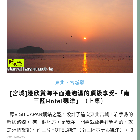
嘯來襲時，會由此地發出避難通知，並且協 […]…
東北・宮城縣
[宮城]邊欣賞海平面邊泡湯的頂級享受-「南
三陸Hotel觀洋」（上集）
應VISIT JAPAN網站之邀，設計了這次東北宮城、岩手縣的
應援路線， 有一個地方，是我在一開始就放進行程裡的，就
是這個旅館， 南三陸HOTEL觀洋（南三陸ホテル観洋）。 3
11震災過了兩年，人們漸漸從傷痛中重新站起來， 有些人認
2013-05-29