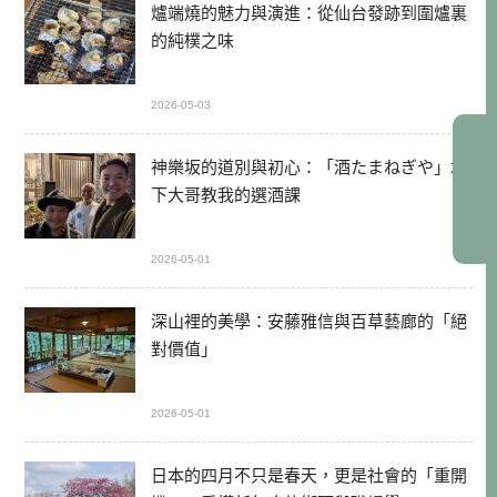
爐端燒的魅力與演進：從仙台發跡到圍爐裏
的純樸之味
2026-05-03
神樂坂的道別與初心：「酒たまねぎや」木
下大哥教我的選酒課
2026-05-01
深山裡的美學：安藤雅信與百草藝廊的「絕
對價值」
2026-05-01
日本的四月不只是春天，更是社會的「重開