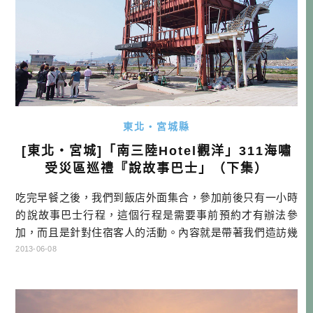
東北・宮城縣
[東北・宮城]「南三陸Hotel觀洋」311海嘯
受災區巡禮『說故事巴士」（下集）
吃完早餐之後，我們到飯店外面集合，參加前後只有一小時
的說故事巴士行程，這個行程是需要事前預約才有辦法參
加，而且是針對住宿客人的活動。內容就是帶著我們造訪幾
個受災的區域地標，並由飯店的人員分享海嘯來襲時的體
2013-06-08
驗。內容是全日文，當然也沒有翻譯，適合懂日文的朋友參
加。簡單的打招呼之後就發車，第一個目的地是『防災對策
廳舍』。這裡曾經是針對居民提供氣象警報之處，如果有海