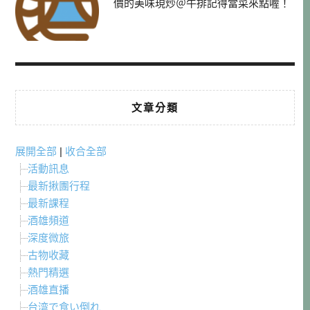
價的美味現炒＠牛排記得當菜來點喔！
文章分類
展開全部
|
收合全部
活動訊息
最新揪團行程
最新課程
酒雄頻道
深度微旅
古物收藏
熱門精選
酒雄直播
台湾で食い倒れ