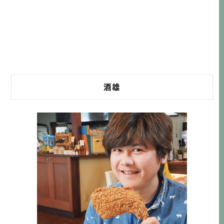
為不能忘卻這樣的經歷，也希望把他們碰到的困境，讓更多
人知道， 也讓大家了解大自然的可怕力量，所以該旅館開始
了『說故事巴士（語り部バス）』的巡迴行程 針對 […]…
酒雄