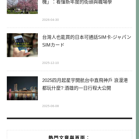
機」：看懂新年度的街頭與職場學
2026-04-30
台灣人也能買的日本可通話SIM卡-ジャパン
SIMカード
2025-12-10
2025四月起星宇開航台中直飛神戶 浪漫港
都玩什麼? 酒雄的一日行程大公開
2025-06-08
熱門文章與頁面︰