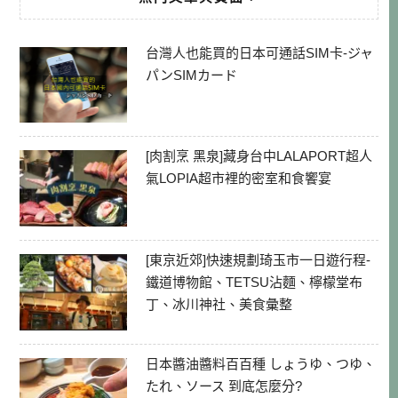
台灣人也能買的日本可通話SIM卡-ジャ
パンSIMカード
[肉割烹 黑泉]藏身台中LALAPORT超人
氣LOPIA超市裡的密室和食饗宴
[東京近郊]快速規劃琦玉市一日遊行程-
鐵道博物館、TETSU沾麵、檸檬堂布
丁、冰川神社、美食彙整
日本醬油醬料百百種 しょうゆ、つゆ、
たれ、ソース 到底怎麼分?