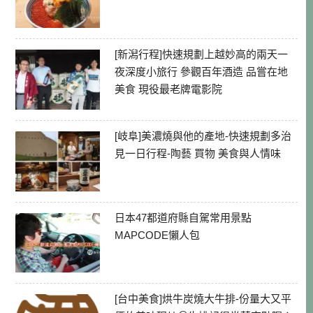
[新潟行程]快速規劃上越妙高的兩天一
夜深度小旅行 參觀百年酒造 品嘗在地
美食 現役最老牌電影院
[岐阜]美濃燒與他的產地-快速規劃多治
見一日行程-陶藝 買物 美食與人情味
日本47都道府縣自駕常用景點
MAPCODE懶人包
[台中美食]烘牛炭燒大牛排-份量大又平