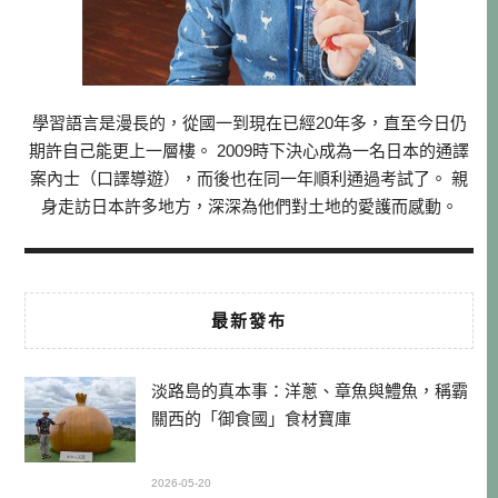
學習語言是漫長的，從國一到現在已經20年多，直至今日仍
期許自己能更上一層樓。 2009時下決心成為一名日本的通譯
案內士（口譯導遊），而後也在同一年順利通過考試了。 親
身走訪日本許多地方，深深為他們對土地的愛護而感動。
最新發布
淡路島的真本事：洋蔥、章魚與鱧魚，稱霸
關西的「御食國」食材寶庫
2026-05-20