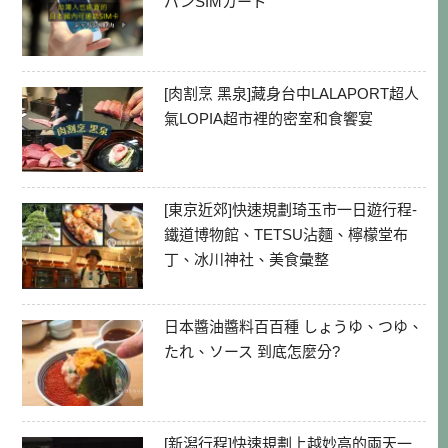
パンSIMカード
[肉割烹 黑泉]藏身台中LALAPORT超人
氣LOPIA超市裡的密室和食饗宴
[東京近郊]快速規劃琦玉市一日遊行程-
鐵道博物館、TETSU沾麵、檸檬堂布
丁、冰川神社、美食彙整
日本醬油醬料百百種 しょうゆ、つゆ、
たれ、ソース 到底怎麼分?
[新潟行程]快速規劃上越妙高的兩天一