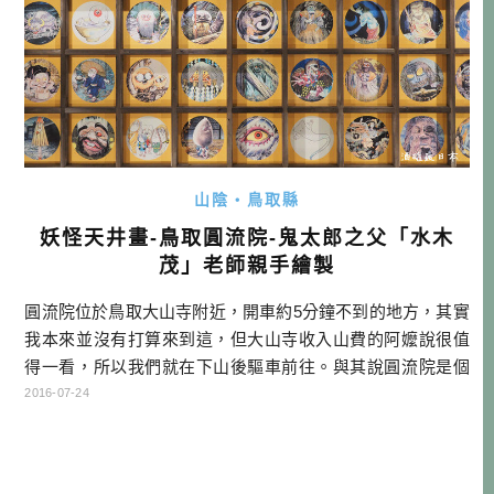
山陰・鳥取縣
妖怪天井畫-鳥取圓流院-鬼太郎之父「水木
茂」老師親手繪製
圓流院位於鳥取大山寺附近，開車約5分鐘不到的地方，其實
我本來並沒有打算來到這，但大山寺收入山費的阿嬤說很值
得一看，所以我們就在下山後驅車前往。與其說圓流院是個
參拜的寺廟，不如說是一個美術館，因為所有來這的人，應
2016-07-24
該都是衝著這裡的天花板而來的！大家應該知道鳥取境港是
大漫畫家「水木茂」的故鄉，他成名的作品鬼太郎，那龐大
又充滿驚奇的獨特世界觀，至今仍然影響著很多人。而這裡