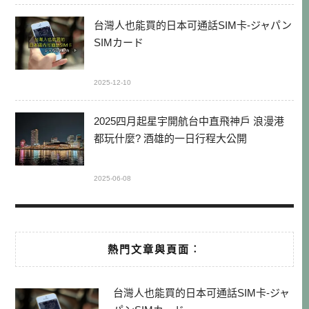
台灣人也能買的日本可通話SIM卡-ジャパン
SIMカード
2025-12-10
2025四月起星宇開航台中直飛神戶 浪漫港
都玩什麼? 酒雄的一日行程大公開
2025-06-08
熱門文章與頁面︰
台灣人也能買的日本可通話SIM卡-ジャ