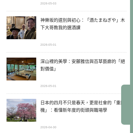
2026-05-03
神樂坂的道別與初心：「酒たまねぎや」木
下大哥教我的選酒課
2026-05-01
深山裡的美學：安藤雅信與百草藝廊的「絕
對價值」
2026-05-01
日本的四月不只是春天，更是社會的「重開
機」：看懂新年度的街頭與職場學
2026-04-30