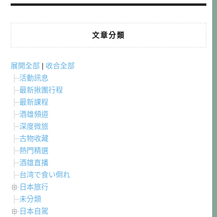
文章分類
展開全部
|
收合全部
活動訊息
最新揪團行程
最新課程
酒雄頻道
深度微旅
古物收藏
熱門精選
酒雄直播
台湾で食い倒れ
日本旅行
未分類
日本自駕