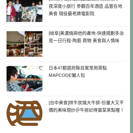
夜深度小旅行 參觀百年酒造 品嘗在地
美食 現役最老牌電影院
[岐阜]美濃燒與他的產地-快速規劃多治
見一日行程-陶藝 買物 美食與人情味
日本47都道府縣自駕常用景點
MAPCODE懶人包
[台中美食]烘牛炭燒大牛排-份量大又平
價的美味現炒＠牛排記得當菜來點喔！