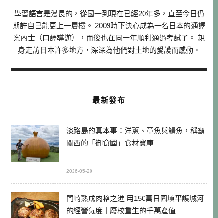
學習語言是漫長的，從國一到現在已經20年多，直至今日仍
期許自己能更上一層樓。 2009時下決心成為一名日本的通譯
案內士（口譯導遊），而後也在同一年順利通過考試了。 親
身走訪日本許多地方，深深為他們對土地的愛護而感動。
最新發布
淡路島的真本事：洋蔥、章魚與鱧魚，稱霸
關西的「御食國」食材寶庫
2026-05-20
門崎熟成肉格之進 用150萬日圓填平護城河
的經營氣度｜廢校重生的千萬產值