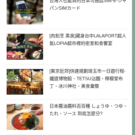
台灣人也能買的日本可通話SIM卡-ジャ
パンSIMカード
[肉割烹 黑泉]藏身台中LALAPORT超人
氣LOPIA超市裡的密室和食饗宴
[東京近郊]快速規劃琦玉市一日遊行程-
鐵道博物館、TETSU沾麵、檸檬堂布
丁、冰川神社、美食彙整
日本醬油醬料百百種 しょうゆ、つゆ、
たれ、ソース 到底怎麼分?