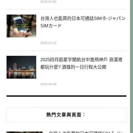
2026-04-30
台灣人也能買的日本可通話SIM卡-ジャパン
SIMカード
2025-12-10
2025四月起星宇開航台中直飛神戶 浪漫港
都玩什麼? 酒雄的一日行程大公開
2025-06-08
熱門文章與頁面︰