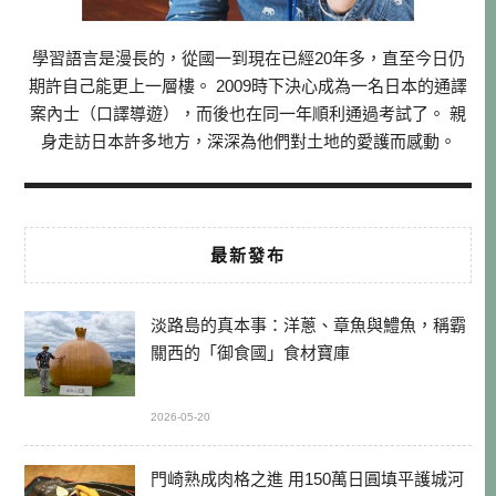
學習語言是漫長的，從國一到現在已經20年多，直至今日仍
期許自己能更上一層樓。 2009時下決心成為一名日本的通譯
案內士（口譯導遊），而後也在同一年順利通過考試了。 親
身走訪日本許多地方，深深為他們對土地的愛護而感動。
最新發布
淡路島的真本事：洋蔥、章魚與鱧魚，稱霸
關西的「御食國」食材寶庫
2026-05-20
門崎熟成肉格之進 用150萬日圓填平護城河