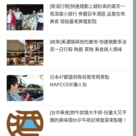
[新潟行程]快速規劃上越妙高的兩天一
夜深度小旅行 參觀百年酒造 品嘗在地
美食 現役最老牌電影院
[岐阜]美濃燒與他的產地-快速規劃多治
見一日行程-陶藝 買物 美食與人情味
日本47都道府縣自駕常用景點
MAPCODE懶人包
[台中美食]烘牛炭燒大牛排-份量大又平
價的美味現炒＠牛排記得當菜來點喔！