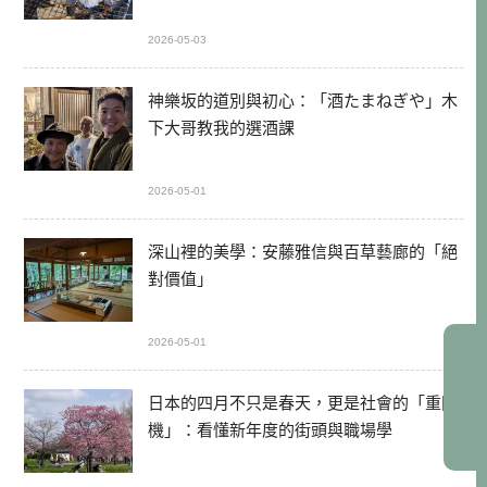
2026-05-03
神樂坂的道別與初心：「酒たまねぎや」木
下大哥教我的選酒課
2026-05-01
深山裡的美學：安藤雅信與百草藝廊的「絕
對價值」
2026-05-01
日本的四月不只是春天，更是社會的「重開
機」：看懂新年度的街頭與職場學