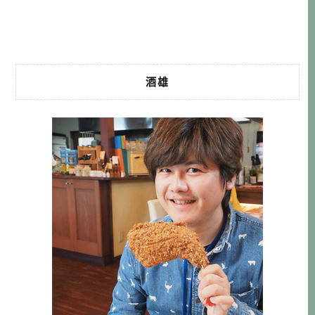
與喜好囉！ 這次介紹的區域剛好夾在中間，橫跨了佐川町、
須崎市、日高村、土佐市等行政區， […]…
酒雄