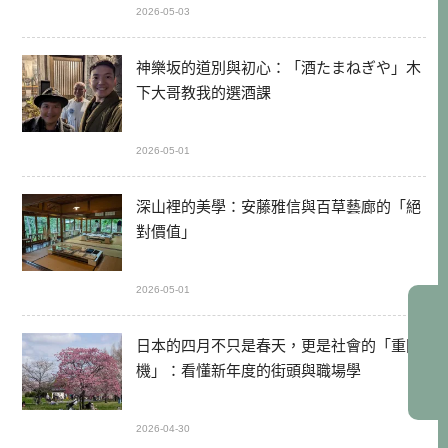
2026-05-03
神樂坂的道別與初心：「酒たまねぎや」木
下大哥教我的選酒課
2026-05-01
深山裡的美學：安藤雅信與百草藝廊的「絕
對價值」
2026-05-01
日本的四月不只是春天，更是社會的「重開
機」：看懂新年度的街頭與職場學
2026-04-30