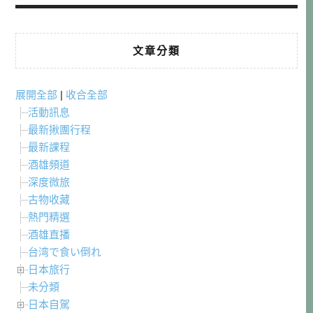
文章分類
展開全部
|
收合全部
活動訊息
最新揪團行程
最新課程
酒雄頻道
深度微旅
古物收藏
熱門精選
酒雄直播
台湾で食い倒れ
日本旅行
未分類
日本自駕