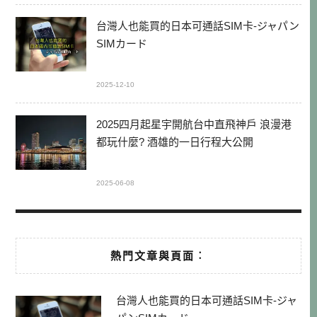
台灣人也能買的日本可通話SIM卡-ジャパン
SIMカード
2025-12-10
2025四月起星宇開航台中直飛神戶 浪漫港
都玩什麼? 酒雄的一日行程大公開
2025-06-08
熱門文章與頁面︰
台灣人也能買的日本可通話SIM卡-ジャ