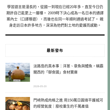
學習語言是漫長的，從國一到現在已經20年多，直至今日仍
期許自己能更上一層樓。 2009時下決心成為一名日本的通譯
案內士（口譯導遊），而後也在同一年順利通過考試了。 親
身走訪日本許多地方，深深為他們對土地的愛護而感動。
最新發布
淡路島的真本事：洋蔥、章魚與鱧魚，稱霸
關西的「御食國」食材寶庫
2026-05-20
門崎熟成肉格之進 用150萬日圓填平護城河
的經營氣度｜廢校重生的千萬產值