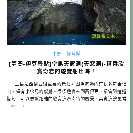
中部・靜岡縣
[靜岡-伊豆景點]堂島天窗洞(天窓洞)-搭乘欣
賞奇岩的遊覽船出海！
堂島是西伊豆很重要的景點，因為這邊的有很多奇岩怪
山，頗有小松島的感覺。很多遊客來到西伊豆，都會到這邊
搭船，可以更近距離的欣賞這邊奇特的風景。其實這邊風常
常很大，海相常常不是很好，所以開船的船長，一定要經過
2015-01-14
十足的訓練，才能安全的把遊客載完全程。我們搭船的這一
天，就是風很大，三個運航路線，只有天窗洞這個路線，因
為比較在近海行駛，所以才沒有停駛。但船才開出去， […]…