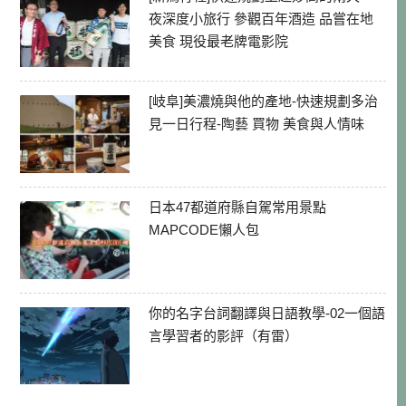
夜深度小旅行 參觀百年酒造 品嘗在地
美食 現役最老牌電影院
[岐阜]美濃燒與他的產地-快速規劃多治
見一日行程-陶藝 買物 美食與人情味
日本47都道府縣自駕常用景點
MAPCODE懶人包
你的名字台詞翻譯與日語教學-02一個語
言學習者的影評（有雷）