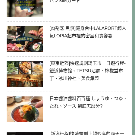
パンSIMカード
[肉割烹 黑泉]藏身台中LALAPORT超人
氣LOPIA超市裡的密室和食饗宴
[東京近郊]快速規劃琦玉市一日遊行程-
鐵道博物館、TETSU沾麵、檸檬堂布
丁、冰川神社、美食彙整
日本醬油醬料百百種 しょうゆ、つゆ、
たれ、ソース 到底怎麼分?
[新潟行程]快速規劃上越妙高的兩天一