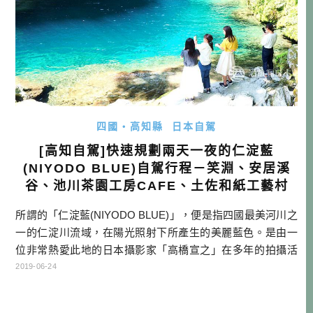
四國・高知縣
日本自駕
[高知自駕]快速規劃兩天一夜的仁淀藍
(NIYODO BLUE)自駕行程－笑淵、安居溪
谷、池川茶園工房CAFE、土佐和紙工藝村
所謂的「仁淀藍(NIYODO BLUE)」，便是指四國最美河川之
一的仁淀川流域，在陽光照射下所產生的美麗藍色。是由一
位非常熱愛此地的日本攝影家「高橋宣之」在多年的拍攝活
動之後，為此地所下的註解，也出版了名為「NIYODO BLU
2019-06-24
E」攝影書。此書一出，便引起很多旅客對於仁淀川流域的關
注，也讓此地的美，變成內行人都知道的「私房景點」。 不