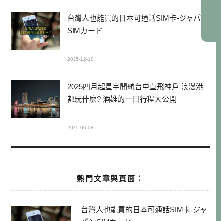
台灣人也能買的日本可通話SIM卡-ジャパン
SIMカード
2025-12-10
2025四月起星宇開航台中直飛神戶 浪漫港
都玩什麼? 酒雄的一日行程大公開
2025-06-08
熱門文章與頁面︰
台灣人也能買的日本可通話SIM卡-ジャ