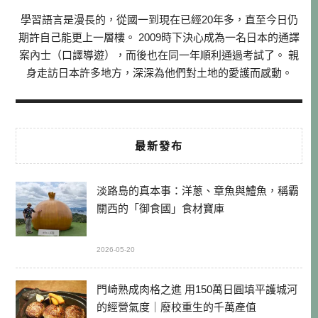
學習語言是漫長的，從國一到現在已經20年多，直至今日仍
期許自己能更上一層樓。 2009時下決心成為一名日本的通譯
案內士（口譯導遊），而後也在同一年順利通過考試了。 親
身走訪日本許多地方，深深為他們對土地的愛護而感動。
最新發布
淡路島的真本事：洋蔥、章魚與鱧魚，稱霸
關西的「御食國」食材寶庫
2026-05-20
門崎熟成肉格之進 用150萬日圓填平護城河
的經營氣度｜廢校重生的千萬產值