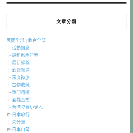
文章分類
展開全部
|
收合全部
活動訊息
最新揪團行程
最新課程
酒雄頻道
深度微旅
古物收藏
熱門精選
酒雄直播
台湾で食い倒れ
日本旅行
未分類
日本自駕