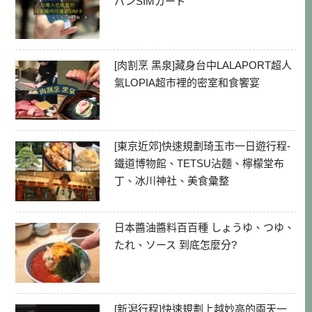
パンSIMカード
[肉割烹 黑泉]藏身台中LALAPORT超人
氣LOPIA超市裡的密室和食饗宴
[東京近郊]快速規劃琦玉市一日遊行程-
鐵道博物館、TETSU沾麵、檸檬堂布
丁、冰川神社、美食彙整
日本醬油醬料百百種 しょうゆ、つゆ、
たれ、ソース 到底怎麼分?
[新潟行程]快速規劃上越妙高的兩天一