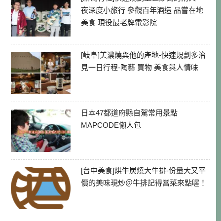
夜深度小旅行 參觀百年酒造 品嘗在地
美食 現役最老牌電影院
[岐阜]美濃燒與他的產地-快速規劃多治
見一日行程-陶藝 買物 美食與人情味
日本47都道府縣自駕常用景點
MAPCODE懶人包
[台中美食]烘牛炭燒大牛排-份量大又平
價的美味現炒＠牛排記得當菜來點喔！