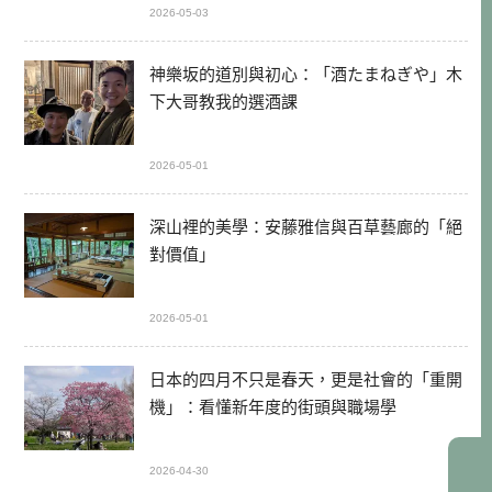
2026-05-03
神樂坂的道別與初心：「酒たまねぎや」木
下大哥教我的選酒課
2026-05-01
深山裡的美學：安藤雅信與百草藝廊的「絕
對價值」
2026-05-01
日本的四月不只是春天，更是社會的「重開
機」：看懂新年度的街頭與職場學
2026-04-30