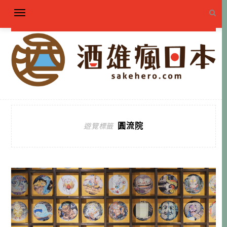
圓流院
遊覽標籤