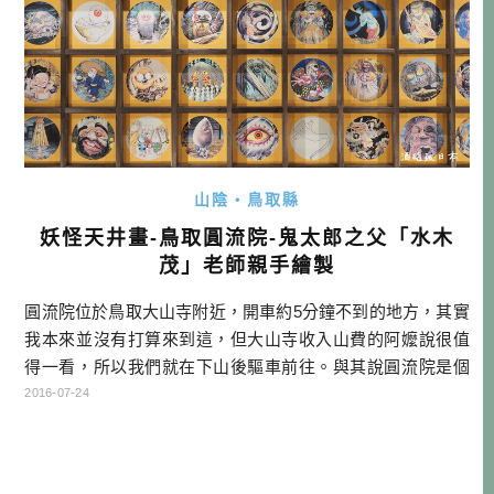
山陰・鳥取縣
妖怪天井畫-鳥取圓流院-鬼太郎之父「水木
茂」老師親手繪製
圓流院位於鳥取大山寺附近，開車約5分鐘不到的地方，其實
我本來並沒有打算來到這，但大山寺收入山費的阿嬤說很值
得一看，所以我們就在下山後驅車前往。與其說圓流院是個
參拜的寺廟，不如說是一個美術館，因為所有來這的人，應
2016-07-24
該都是衝著這裡的天花板而來的！大家應該知道鳥取境港是
大漫畫家「水木茂」的故鄉，他成名的作品鬼太郎，那龐大
又充滿驚奇的獨特世界觀，至今仍然影響著很多人。而這裡