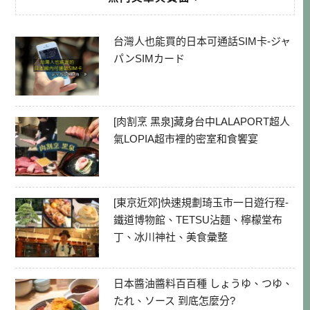
台灣人也能買的日本可通話SIM卡-ジャ
パンSIMカード
[肉割烹 黑泉]藏身台中LALAPORT超人
氣LOPIA超市裡的密室和食饗宴
[東京近郊]快速規劃琦玉市一日遊行程-
鐵道博物館、TETSU沾麵、檸檬堂布
丁、冰川神社、美食彙整
日本醬油醬料百百種 しょうゆ、つゆ、
たれ、ソース 到底怎麼分?