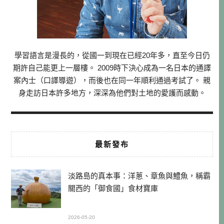
學習語言是漫長的，從國一到現在已經20年多，直至今日仍
期許自己能更上一層樓。 2009時下決心成為一名日本的通譯
案內士（口譯導遊），而後也在同一年順利通過考試了。 親
身走訪日本許多地方，深深為他們對土地的愛護而感動。
最新發布
淡路島的真本事：洋蔥、章魚與鱧魚，稱霸
關西的「御食國」食材寶庫
2026-05-20