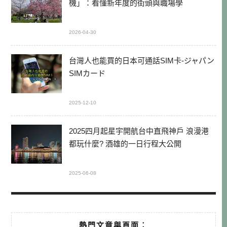
機」：看懂新年度的街頭與職場學
2026-04-30
台灣人也能買的日本可通話SIM卡-ジャパン
SIMカード
2025-12-10
2025四月起星宇開航台中直飛神戶 浪漫港
都玩什麼? 酒雄的一日行程大公開
2025-06-08
熱門文章與頁面︰