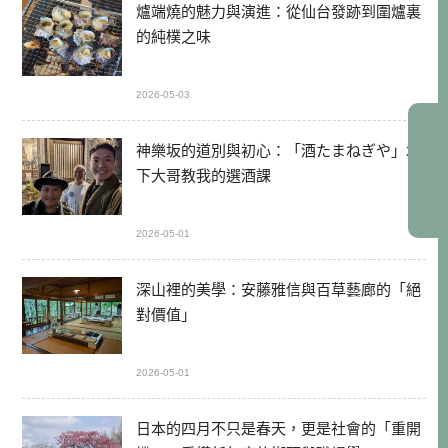
爐端燒的魅力與演進：從仙台發跡到圍爐裏
的純樸之味
2026-05-03
神樂坂的道別與初心：「酒たまねぎや」木
下大哥教我的選酒課
2026-05-01
深山裡的美學：安藤雅信與百草藝廊的「絕
對價值」
2026-05-01
日本的四月不只是春天，更是社會的「重開