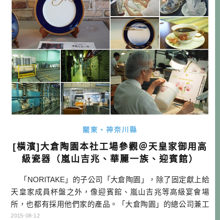
關東・神奈川縣
[橫濱]大倉陶園本社工場參觀＠天皇家御用高
級瓷器（嵐山吉兆、華麗一族、迎賓館）
「NORITAKE」的子公司「大倉陶園」，除了固定獻上給
天皇家成員杯盤之外，像迎賓館、嵐山吉兆等高級宴會場
所，也都有採用他們家的產品。「大倉陶園」的總公司兼工
廠，位於神奈川縣，距離橫濱不是很遠。除了可以參觀工
2015-08-12