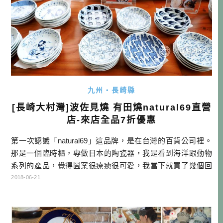
九州・長崎縣
[長崎大村灣]波佐見燒 有田燒natural69直營
店-來店全品7折優惠
第一次認識「natural69」這品牌，是在台灣的百貨公司裡。
那是一個臨時櫃，專做日本的陶瓷器，我是看到海洋跟動物
系列的產品，覺得圖案很療癒很可愛，我當下就買了幾個回
家收藏、使用。後來上網查一下，才知道這品牌也是來自長
2018-06-21
崎縣波佐見地區，所以當有機會去本社直營店看看，當然要
去挖挖寶囉！ natural69資訊 名稱：natural69 官網 電話：0
956-85-3427 地址：長崎県東彼杵郡 […]…