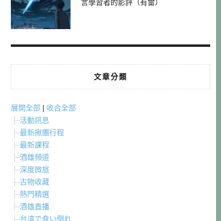
言學習者的影評（有雷）
文章分類
展開全部
|
收合全部
活動訊息
最新揪團行程
最新課程
酒雄頻道
深度微旅
古物收藏
熱門精選
酒雄直播
台湾で食い倒れ