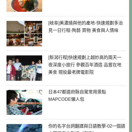
[岐阜]美濃燒與他的產地-快速規劃多治
見一日行程-陶藝 買物 美食與人情味
[新潟行程]快速規劃上越妙高的兩天一
夜深度小旅行 參觀百年酒造 品嘗在地
美食 現役最老牌電影院
日本47都道府縣自駕常用景點
MAPCODE懶人包
你的名字台詞翻譯與日語教學-02一個語