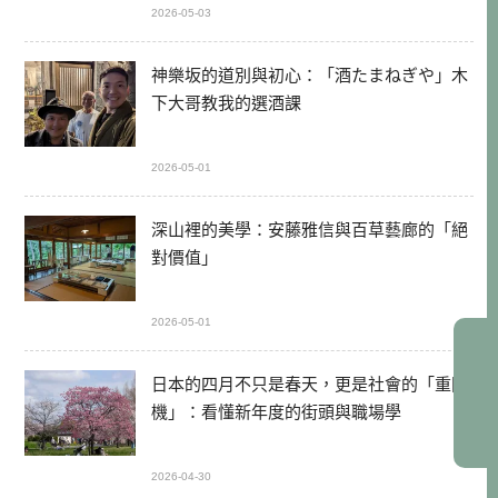
2026-05-03
神樂坂的道別與初心：「酒たまねぎや」木
下大哥教我的選酒課
2026-05-01
深山裡的美學：安藤雅信與百草藝廊的「絕
對價值」
2026-05-01
日本的四月不只是春天，更是社會的「重開
機」：看懂新年度的街頭與職場學
2026-04-30