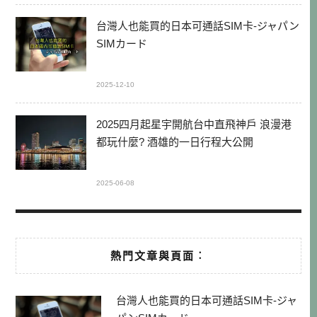
台灣人也能買的日本可通話SIM卡-ジャパン
SIMカード
2025-12-10
2025四月起星宇開航台中直飛神戶 浪漫港
都玩什麼? 酒雄的一日行程大公開
2025-06-08
熱門文章與頁面︰
台灣人也能買的日本可通話SIM卡-ジャ