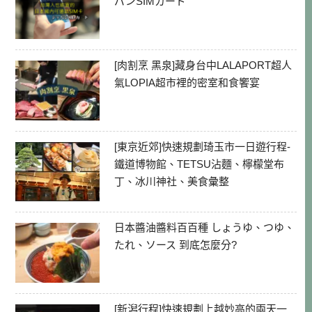
パンSIMカード
[肉割烹 黑泉]藏身台中LALAPORT超人
氣LOPIA超市裡的密室和食饗宴
[東京近郊]快速規劃琦玉市一日遊行程-
鐵道博物館、TETSU沾麵、檸檬堂布
丁、冰川神社、美食彙整
日本醬油醬料百百種 しょうゆ、つゆ、
たれ、ソース 到底怎麼分?
[新潟行程]快速規劃上越妙高的兩天一