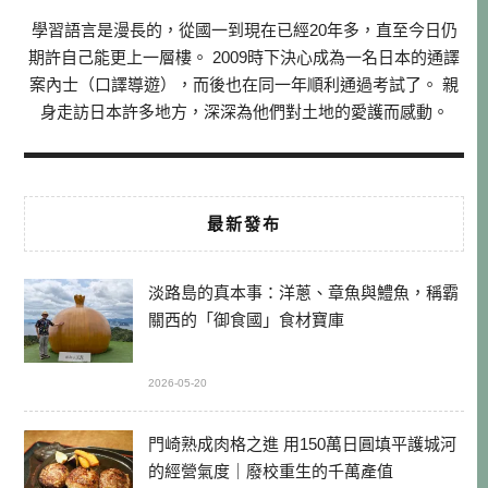
學習語言是漫長的，從國一到現在已經20年多，直至今日仍
期許自己能更上一層樓。 2009時下決心成為一名日本的通譯
案內士（口譯導遊），而後也在同一年順利通過考試了。 親
身走訪日本許多地方，深深為他們對土地的愛護而感動。
最新發布
淡路島的真本事：洋蔥、章魚與鱧魚，稱霸
關西的「御食國」食材寶庫
2026-05-20
門崎熟成肉格之進 用150萬日圓填平護城河
的經營氣度｜廢校重生的千萬產值