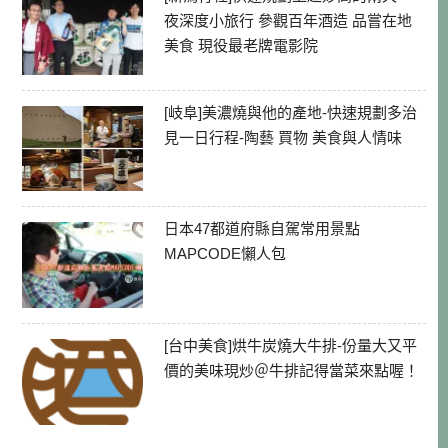
夜深度小旅行 參觀百年酒造 品嘗在地
美食 現役最老牌電影院
[岐阜]美濃燒與他的產地-快速規劃多治
見一日行程-陶藝 買物 美食與人情味
日本47都道府縣自駕常用景點
MAPCODE懶人包
[台中美食]烘牛炭燒大牛排-份量大又平
價的美味現炒＠牛排記得當菜來點喔！