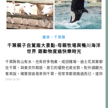
關東・千葉縣
千葉親子自駕兩大景點-母親牧場與鴨川海洋
世界 跟動物度過快樂時光
千葉縣有山有水，也有好多物產，成田機場、迪士尼其實都
在千葉，與東京作鄰居，是它的優勢也是劣勢。對外國觀光
客來說，確實很容易來到千葉，但常常都是路過而已，或你
就算來到千葉縣，可能也不知道這裡就是千葉。 這或許是千
2019-12-30
葉的宿命，不過如果你把千葉想成東京旅遊時，可以最近抵
達的大自然，那在5~7天的東京行程中，安排一兩天到千葉走
走，說不定就能讓它變成行程中的亮點。事實上，這也是東
京人看待千葉的方式。 如果你 […]…