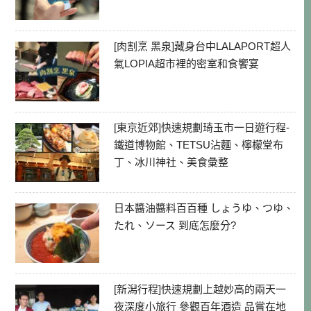
[肉割烹 黑泉]藏身台中LALAPORT超人
氣LOPIA超市裡的密室和食饗宴
[東京近郊]快速規劃琦玉市一日遊行程-
鐵道博物館、TETSU沾麵、檸檬堂布
丁、冰川神社、美食彙整
日本醬油醬料百百種 しょうゆ、つゆ、
たれ、ソース 到底怎麼分?
[新潟行程]快速規劃上越妙高的兩天一
夜深度小旅行 參觀百年酒造 品嘗在地