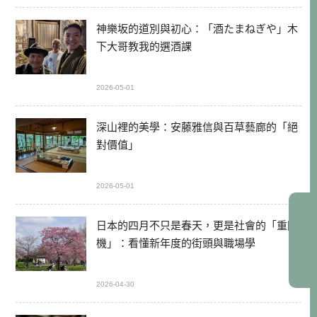
神樂坂的道別與初心：「酒たまねぎや」木
下大哥教我的選酒課
2026-05-01
深山裡的美學：安藤雅信與百草藝廊的「絕
對價值」
2026-05-01
日本的四月不只是春天，更是社會的「重開
機」：看懂新年度的街頭與職場學
2026-04-30