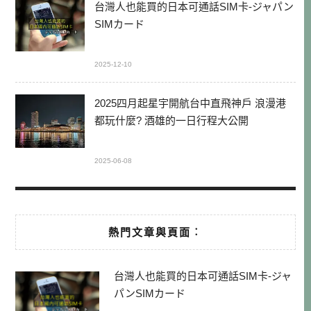
台灣人也能買的日本可通話SIM卡-ジャパン
SIMカード
2025-12-10
2025四月起星宇開航台中直飛神戶 浪漫港
都玩什麼? 酒雄的一日行程大公開
2025-06-08
熱門文章與頁面︰
台灣人也能買的日本可通話SIM卡-ジャ
パンSIMカード