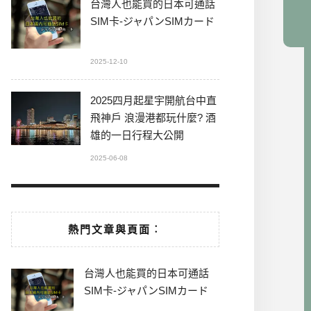
台灣人也能買的日本可通話
SIM卡-ジャパンSIMカード
2025-12-10
2025四月起星宇開航台中直
飛神戶 浪漫港都玩什麼? 酒
雄的一日行程大公開
2025-06-08
熱門文章與頁面︰
台灣人也能買的日本可通話
SIM卡-ジャパンSIMカード