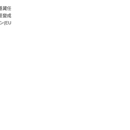
隱藏任
經變成
(EU
不小心
隔天就
驗，本
的傳統
來到這