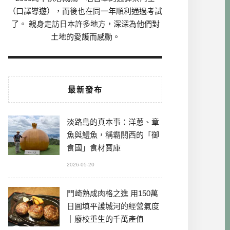
（口譯導遊），而後也在同一年順利通過考試
了。 親身走訪日本許多地方，深深為他們對
土地的愛護而感動。
最新發布
淡路島的真本事：洋蔥、章
魚與鱧魚，稱霸關西的「御
食國」食材寶庫
2026-05-20
門崎熟成肉格之進 用150萬
日圓填平護城河的經營氣度
｜廢校重生的千萬產值