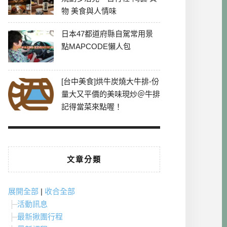
物 美食與人情味
日本47都道府縣自駕常用景
點MAPCODE懶人包
[台中美食]烘牛炭燒大牛排-份
量大又平價的美味現炒＠牛排
記得當菜來點喔！
文章分類
展開全部
|
收合全部
活動訊息
最新揪團行程