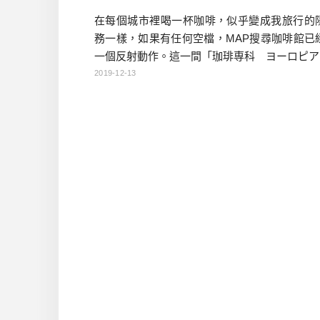
在每個城市裡喝一杯咖啡，似乎變成我旅行的
務一樣，如果有任何空檔，MAP搜尋咖啡館已
一個反射動作。這一間「珈琲専科 ヨーロピアン
ROPEAN)」則是前一晚我們要去吃晚餐之際，
2019-12-13
被我瞄到的，馬上就暗自登記在MAP上，豈知
有機會造訪。 這一天因為千葉市提供了和服體
來是希望我們在街上逛街，我覺得既然有很棒
服飾，就應該到有復古調的地方，所以我們就
裡了。 EUR […]…