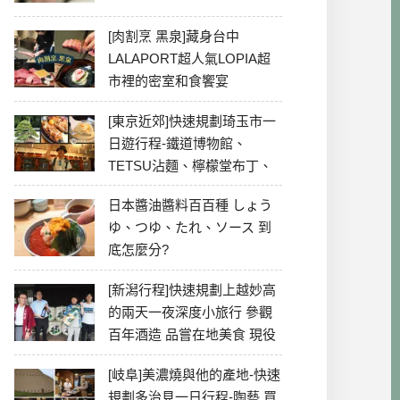
[肉割烹 黑泉]藏身台中
LALAPORT超人氣LOPIA超
市裡的密室和食饗宴
[東京近郊]快速規劃琦玉市一
日遊行程-鐵道博物館、
TETSU沾麵、檸檬堂布丁、
冰川神社、美食彙整
日本醬油醬料百百種 しょう
ゆ、つゆ、たれ、ソース 到
底怎麼分?
[新潟行程]快速規劃上越妙高
的兩天一夜深度小旅行 參觀
百年酒造 品嘗在地美食 現役
最老牌電影院
[岐阜]美濃燒與他的產地-快速
規劃多治見一日行程-陶藝 買