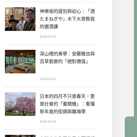
神樂坂的道別與初心：「酒
たまねぎや」木下大哥教我
的選酒課
2026-05-01
深山裡的美學：安藤雅信與
百草藝廊的「絕對價值」
2026-05-01
日本的四月不只是春天，更
是社會的「重開機」：看懂
新年度的街頭與職場學
2026-04-30