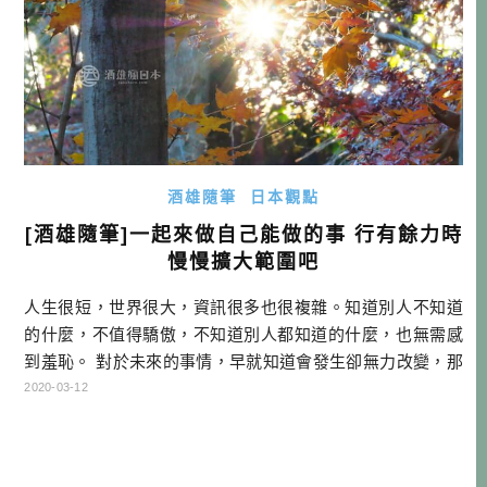
酒雄隨筆
日本觀點
[酒雄隨筆]一起來做自己能做的事 行有餘力時
慢慢擴大範圍吧
人生很短，世界很大，資訊很多也很複雜。知道別人不知道
的什麼，不值得驕傲，不知道別人都知道的什麼，也無需感
到羞恥。 對於未來的事情，早就知道會發生卻無力改變，那
跟不知道也沒什麼太大差異，重要的不是預測而已，而是預
2020-03-12
測之後，做出什麼行動。 所謂的先知，或是預言者，不只是
能看到未來，還要能夠勸世。即便沒有人相信他，嘲笑他，
甚至貶低他，以他的立場來說，就像在教化一群聽不懂的