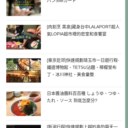
パンSIMカード
[肉割烹 黑泉]藏身台中LALAPORT超人
氣LOPIA超市裡的密室和食饗宴
[東京近郊]快速規劃琦玉市一日遊行程-
鐵道博物館、TETSU沾麵、檸檬堂布
丁、冰川神社、美食彙整
日本醬油醬料百百種 しょうゆ、つゆ、
たれ、ソース 到底怎麼分?
[新潟行程]快速規劃上越妙高的兩天一