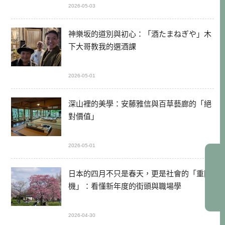
2026-05-03
神樂坂的道別與初心：「酒たまねぎや」木
下大哥教我的選酒課
2026-05-01
深山裡的美學：安藤雅信與百草藝廊的「絕
對價值」
2026-05-01
日本的四月不只是春天，更是社會的「重開
機」：看懂新年度的街頭與職場學
2026-04-30