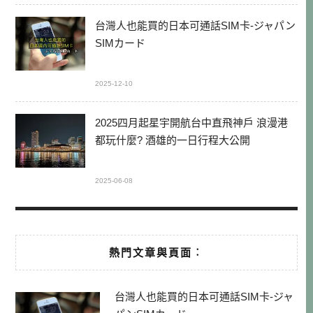
台灣人也能買的日本可通話SIM卡-ジャパン
SIMカード
2025-12-10
2025四月起星宇開航台中直飛神戶 浪漫港
都玩什麼? 酒雄的一日行程大公開
2025-06-08
熱門文章與頁面︰
台灣人也能買的日本可通話SIM卡-ジャ