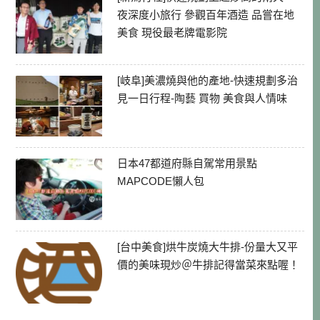
夜深度小旅行 參觀百年酒造 品嘗在地
美食 現役最老牌電影院
[岐阜]美濃燒與他的產地-快速規劃多治
見一日行程-陶藝 買物 美食與人情味
日本47都道府縣自駕常用景點
MAPCODE懶人包
[台中美食]烘牛炭燒大牛排-份量大又平
價的美味現炒＠牛排記得當菜來點喔！