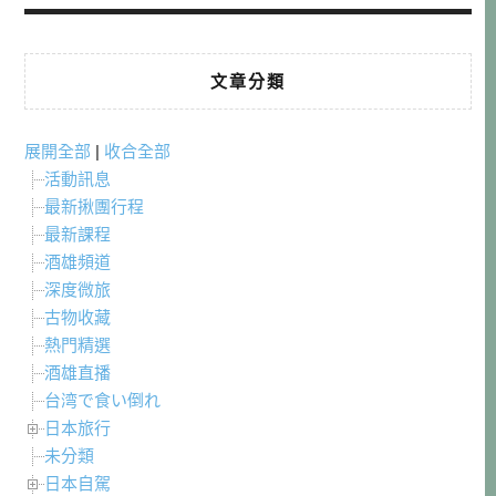
文章分類
展開全部
|
收合全部
活動訊息
最新揪團行程
最新課程
酒雄頻道
深度微旅
古物收藏
熱門精選
酒雄直播
台湾で食い倒れ
日本旅行
未分類
日本自駕