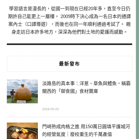
學習語言是漫長的，從國一到現在已經20年多，直至今日仍
期許自己能更上一層樓。 2009時下決心成為一名日本的通譯
案內士（口譯導遊），而後也在同一年順利通過考試了。 親
身走訪日本許多地方，深深為他們對土地的愛護而感動。
最新發布
淡路島的真本事：洋蔥、章魚與鱧魚，稱霸
關西的「御食國」食材寶庫
2026-05-20
門崎熟成肉格之進 用150萬日圓填平護城河
的經營氣度｜廢校重生的千萬產值