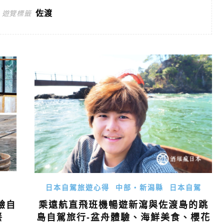
佐渡
遊覽標籤
日本自駕旅遊心得
中部・新潟縣
日本自駕
驗自
乘遠航直飛班機暢遊新瀉與佐渡島的跳
餐
島自駕旅行-盆舟體驗、海鮮美食、櫻花