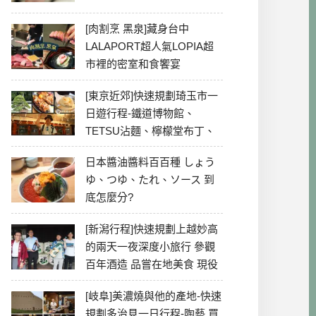
[肉割烹 黑泉]藏身台中
LALAPORT超人氣LOPIA超
市裡的密室和食饗宴
[東京近郊]快速規劃琦玉市一
日遊行程-鐵道博物館、
TETSU沾麵、檸檬堂布丁、
冰川神社、美食彙整
日本醬油醬料百百種 しょう
ゆ、つゆ、たれ、ソース 到
底怎麼分?
[新潟行程]快速規劃上越妙高
的兩天一夜深度小旅行 參觀
百年酒造 品嘗在地美食 現役
最老牌電影院
[岐阜]美濃燒與他的產地-快速
規劃多治見一日行程-陶藝 買