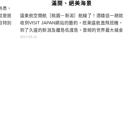
滿開、絕美海景
熟悉，
就是旅
遠東航空開航［桃園－新潟］航線了！酒雄這一趟就
目特別
收到VISIT JAPAN網站的邀約，搭乘遠航直飛班機，
不同，
到了久違的新潟及離島佐渡島。曾經的世界最大級金
，有點
礦山，也是世界遺產候補地的「佐渡金山」，對我來
2017-05-13
補去一
說是睽違七年的重逢，景物依舊，但我又比當時更加
次的自
更熟悉日本了呢！…
考啦！