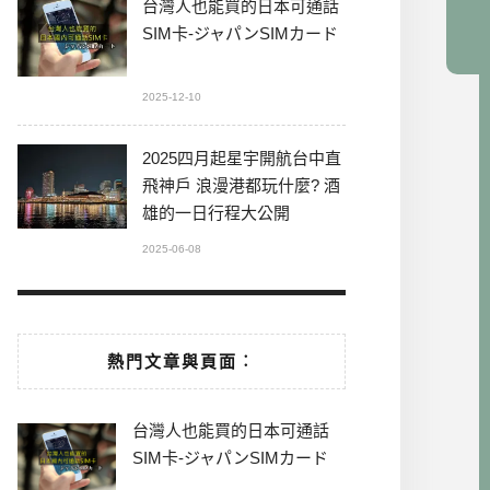
台灣人也能買的日本可通話
SIM卡-ジャパンSIMカード
2025-12-10
2025四月起星宇開航台中直
飛神戶 浪漫港都玩什麼? 酒
雄的一日行程大公開
2025-06-08
熱門文章與頁面︰
台灣人也能買的日本可通話
SIM卡-ジャパンSIMカード