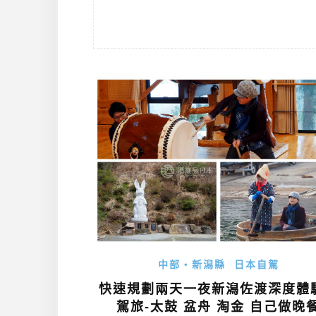
中部・新潟縣
日本自駕
快速規劃兩天一夜新潟佐渡深度體
駕旅-太鼓 盆舟 淘金 自己做晚