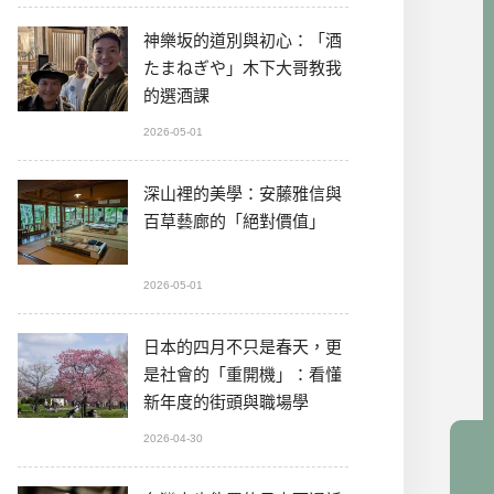
神樂坂的道別與初心：「酒
たまねぎや」木下大哥教我
的選酒課
2026-05-01
深山裡的美學：安藤雅信與
百草藝廊的「絕對價值」
2026-05-01
日本的四月不只是春天，更
是社會的「重開機」：看懂
新年度的街頭與職場學
2026-04-30