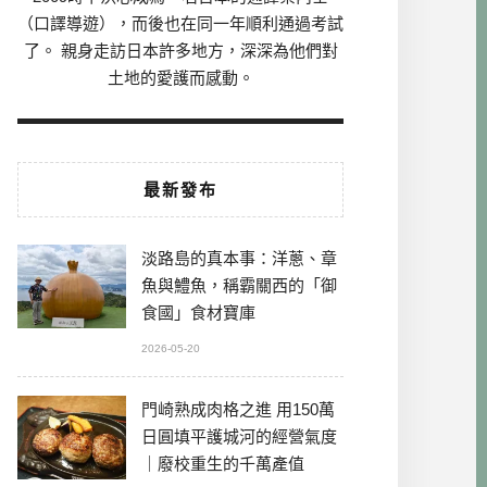
（口譯導遊），而後也在同一年順利通過考試
了。 親身走訪日本許多地方，深深為他們對
土地的愛護而感動。
最新發布
淡路島的真本事：洋蔥、章
魚與鱧魚，稱霸關西的「御
食國」食材寶庫
2026-05-20
門崎熟成肉格之進 用150萬
日圓填平護城河的經營氣度
｜廢校重生的千萬產值