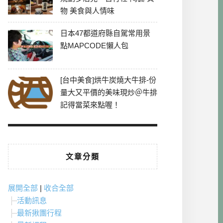
物 美食與人情味
日本47都道府縣自駕常用景
點MAPCODE懶人包
[台中美食]烘牛炭燒大牛排-份
量大又平價的美味現炒＠牛排
記得當菜來點喔！
文章分類
展開全部
|
收合全部
活動訊息
最新揪團行程