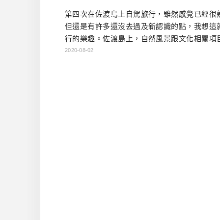
第四次在佐渡島上自駕旅行，雖然感覺已經很
但還是有許多還沒去過及新認識的點，我想這
行的樂趣。佐渡島上，自然風景跟文化相關項
多，雖說是一個離島，但跟其他離島玩法截然
2020-08-02
我想這也是佐渡島的特色吧。 這此自駕行程中
類似補完，把之前感興趣但還沒機會去的地方
下，也有穿插一些懷舊體驗，兩天一夜完成這
駕旅行，個人感覺非常充實，就介紹給大家參
本文行程 DAY1 →新潟 […]…