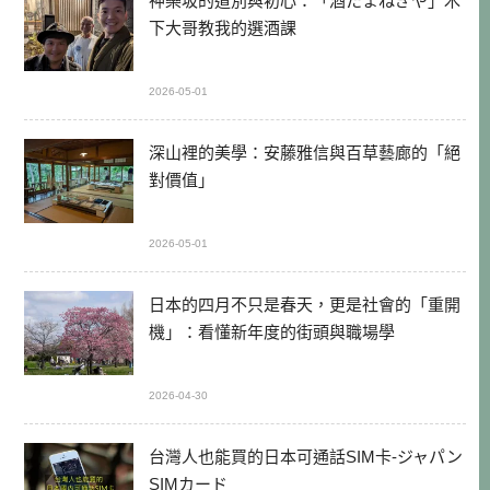
神樂坂的道別與初心：「酒たまねぎや」木
下大哥教我的選酒課
2026-05-01
深山裡的美學：安藤雅信與百草藝廊的「絕
對價值」
2026-05-01
日本的四月不只是春天，更是社會的「重開
機」：看懂新年度的街頭與職場學
2026-04-30
台灣人也能買的日本可通話SIM卡-ジャパン
SIMカード