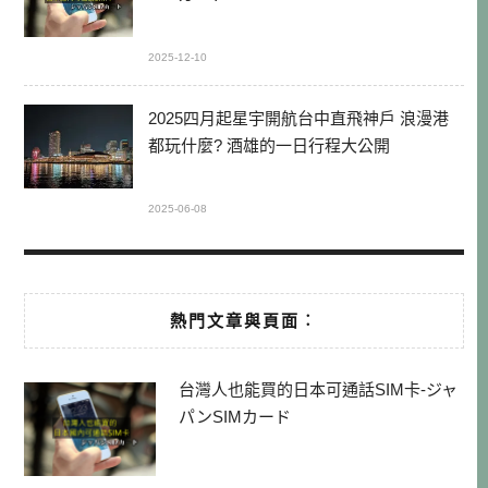
2025-12-10
2025四月起星宇開航台中直飛神戶 浪漫港
都玩什麼? 酒雄的一日行程大公開
2025-06-08
熱門文章與頁面︰
台灣人也能買的日本可通話SIM卡-ジャ
パンSIMカード