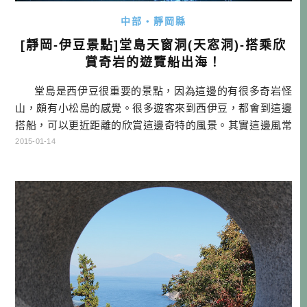
中部・靜岡縣
[靜岡-伊豆景點]堂島天窗洞(天窓洞)-搭乘欣
賞奇岩的遊覽船出海！
堂島是西伊豆很重要的景點，因為這邊的有很多奇岩怪
山，頗有小松島的感覺。很多遊客來到西伊豆，都會到這邊
搭船，可以更近距離的欣賞這邊奇特的風景。其實這邊風常
常很大，海相常常不是很好，所以開船的船長，一定要經過
2015-01-14
十足的訓練，才能安全的把遊客載完全程。我們搭船的這一
天，就是風很大，三個運航路線，只有天窗洞這個路線，因
為比較在近海行駛，所以才沒有停駛。但船才開出去， […]…