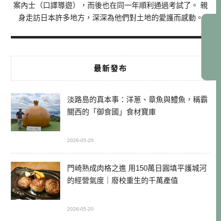
案內士（口譯導遊），而後也在同一年順利通過考試了。 親
身走訪日本許多地方，深深為他們對土地的愛護而感動。
最新發布
淡路島的真本事：洋蔥、章魚與鱧魚，稱霸
關西的「御食國」食材寶庫
2026-05-20
門崎熟成肉格之進 用150萬日圓填平護城河
的經營氣度｜廢校重生的千萬產值
2026-05-20