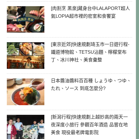
[肉割烹 黑泉]藏身台中LALAPORT超人
氣LOPIA超市裡的密室和食饗宴
[東京近郊]快速規劃琦玉市一日遊行程-
鐵道博物館、TETSU沾麵、檸檬堂布
丁、冰川神社、美食彙整
日本醬油醬料百百種 しょうゆ、つゆ、
たれ、ソース 到底怎麼分?
[新潟行程]快速規劃上越妙高的兩天一
夜深度小旅行 參觀百年酒造 品嘗在地
美食 現役最老牌電影院