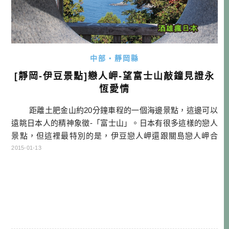
中部・靜岡縣
[靜岡-伊豆景點]戀人岬-望富士山敲鐘見證永
恆愛情
距離土肥金山約20分鐘車程的一個海邊景點，這邊可以
遠眺日本人的精神象徵-「富士山」。日本有很多這樣的戀人
景點，但這裡最特別的是，伊豆戀人岬還跟關島戀人岬合
作，成為姊妹岬，因此才特別設一個幸福鐘在這邊。同樣的
2015-01-13
鐘在關島也有。看來戀人若能兩個地方都去敲鐘，想必一定
可以獲得永恆的愛情吧？ 這是入口處 往幸福鐘的路上有很
多戀人專用的繪馬 […]…