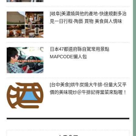
[岐阜]美濃燒與他的產地-快速規劃多治
見一日行程-陶藝 買物 美食與人情味
日本47都道府縣自駕常用景點
MAPCODE懶人包
[台中美食]烘牛炭燒大牛排-份量大又平
價的美味現炒＠牛排記得當菜來點喔！