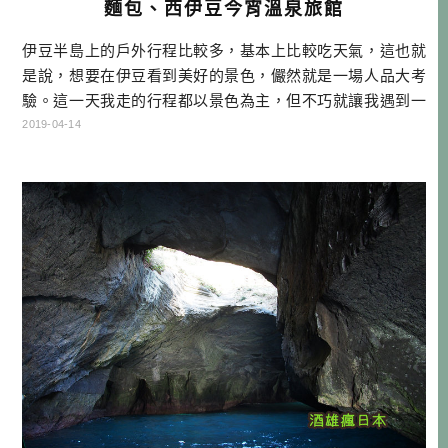
麵包、西伊豆今宵溫泉旅館
伊豆半島上的戶外行程比較多，基本上比較吃天氣，這也就
是說，想要在伊豆看到美好的景色，儼然就是一場人品大考
驗。這一天我走的行程都以景色為主，但不巧就讓我遇到一
個大陰天，不時還滴幾滴雨下來，只能說伊豆人品考試不合
2019-04-14
格，下次補考囉！但說不定你的人品贏過我，換你試試看！
靜岡自駕行程 DAY1桃園機場→富士山靜岡機場→EXPASA富
士川(休息站)→ダイワロイネットホテルぬまづ→住宿 DAY
2 →NISS […]…