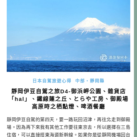
租車→ […]…
日本自駕旅遊心得
中部・靜岡縣
靜岡伊豆自駕之旅D4-御浜岬公園、雜貨店
「hal」、鐵線蓮之丘、とらや工房、御殿場
高原時之栖點燈、啤酒餐廳
靜岡伊豆自駕的第四天，要一路玩回沼津，再往北走到御殿
場。因為再下來我有其他工作要往東京去，所以選擇在三島
住宿，可以直接搭東海道新幹線。如果你是從靜岡機場回台