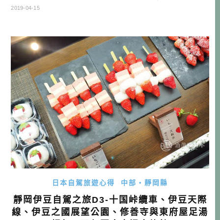
灣，建議可以直接住在御殿場，或者回沼津住宿，會離機場
2019-04-15
比較近一些。 靜岡自駕行程 DAY1 桃園機場→富士山靜岡機
場→EXPASA富士川(休息站)→ダイワロイネットホテルぬま
づ→住宿 DAY2 →NISSAN租車→ひもの和助→びゅうお→
魚河 […]…
日本自駕旅遊心得
中部・靜岡縣
靜岡伊豆自駕之旅D3-十国峠纜車、伊豆天際
線、伊豆之國展望公園、修善寺與東府屋足湯