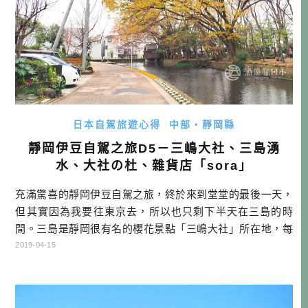
日本自駕旅遊心得
中部・靜岡縣
靜岡伊豆自駕之旅D5－三嶋大社、三島湧
水、大社の杜、雜貨店「sora」
充滿驚喜的靜岡伊豆自駕之旅，終於來到堂堂的最後一天，
但其實因為我要往東京去，所以也只剩下半天在三島的時
間。三島是靜岡很有名的櫻花景點「三嶋大社」所在地，每
年春天都是非常熱鬧，不過因為是冬天前來，所以顯得較寧
2019-04-15
靜一些，看看在三島的時光可以玩些什麼吧！ 靜岡自駕行程
DAY1 桃園機場→富士山靜岡機場→EXPASA富士川(休息站)
→ダイワロイネットホテルぬまづ→住宿 DAY2 →NISSAN