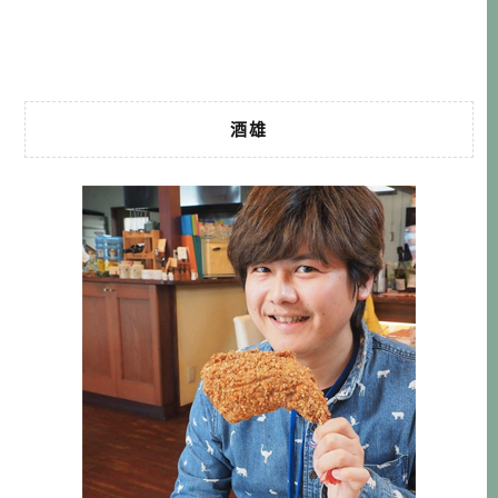
士川(休息站)→ダイワロイネットホテルぬまづ→住宿 DAY
2 →NISS […]…
酒雄