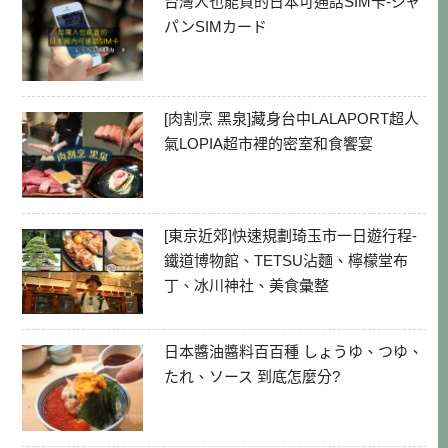
台灣人也能買的日本可通話SIM卡-ジャ
パンSIMカード
[肉割烹 黑泉]藏身台中LALAPORT超人
氣LOPIA超市裡的密室和食饗宴
[東京近郊]快速規劃琦玉市一日遊行程-
鐵道博物館、TETSU沾麵、檸檬堂布
丁、冰川神社、美食彙整
日本醬油醬料百百種 しょうゆ、つゆ、
たれ、ソース 到底怎麼分?