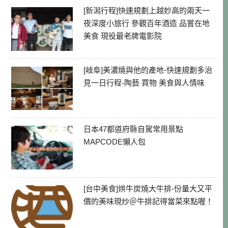
[新潟行程]快速規劃上越妙高的兩天一
夜深度小旅行 參觀百年酒造 品嘗在地
美食 現役最老牌電影院
[岐阜]美濃燒與他的產地-快速規劃多治
見一日行程-陶藝 買物 美食與人情味
日本47都道府縣自駕常用景點
MAPCODE懶人包
[台中美食]烘牛炭燒大牛排-份量大又平
價的美味現炒＠牛排記得當菜來點喔！