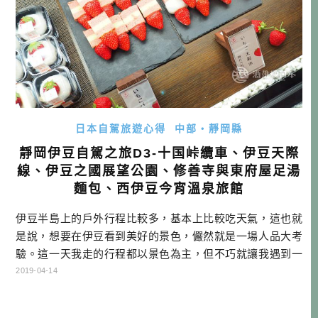
日本自駕旅遊心得
中部・靜岡縣
靜岡伊豆自駕之旅D3-十国峠纜車、伊豆天際
線、伊豆之國展望公園、修善寺與東府屋足湯
麵包、西伊豆今宵溫泉旅館
伊豆半島上的戶外行程比較多，基本上比較吃天氣，這也就
是說，想要在伊豆看到美好的景色，儼然就是一場人品大考
驗。這一天我走的行程都以景色為主，但不巧就讓我遇到一
個大陰天，不時還滴幾滴雨下來，只能說伊豆人品考試不合
2019-04-14
格，下次補考囉！但說不定你的人品贏過我，換你試試看！
靜岡自駕行程 DAY1桃園機場→富士山靜岡機場→EXPASA富