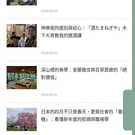
2026-05-03
神樂坂的道別與初心：「酒たまねぎや」木
下大哥教我的選酒課
2026-05-01
深山裡的美學：安藤雅信與百草藝廊的「絕
對價值」
2026-05-01
日本的四月不只是春天，更是社會的「重開
機」：看懂新年度的街頭與職場學