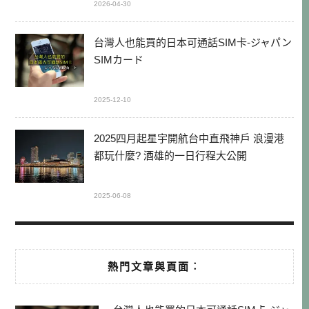
2026-04-30
台灣人也能買的日本可通話SIM卡-ジャパン
SIMカード
2025-12-10
2025四月起星宇開航台中直飛神戶 浪漫港
都玩什麼? 酒雄的一日行程大公開
2025-06-08
熱門文章與頁面︰