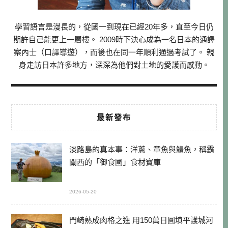
學習語言是漫長的，從國一到現在已經20年多，直至今日仍
期許自己能更上一層樓。 2009時下決心成為一名日本的通譯
案內士（口譯導遊），而後也在同一年順利通過考試了。 親
身走訪日本許多地方，深深為他們對土地的愛護而感動。
最新發布
淡路島的真本事：洋蔥、章魚與鱧魚，稱霸
關西的「御食國」食材寶庫
2026-05-20
門崎熟成肉格之進 用150萬日圓填平護城河