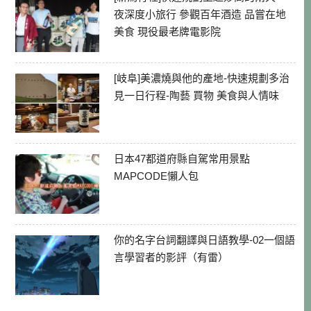
夜深度小旅行 參觀百年酒造 品嘗在地
美食 現役最老牌電影院
[岐阜]美濃燒與他的產地-快速規劃多治
見一日行程-陶藝 買物 美食與人情味
日本47都道府縣自駕常用景點
MAPCODE懶人包
你的名字台詞翻譯與日語教學-02一個語
言學習者的影評（有雷）