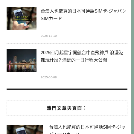
台灣人也能買的日本可通話SIM卡-ジャパン
SIMカード
2025-12-10
2025四月起星宇開航台中直飛神戶 浪漫港
都玩什麼? 酒雄的一日行程大公開
2025-06-08
熱門文章與頁面︰
台灣人也能買的日本可通話SIM卡-ジャ