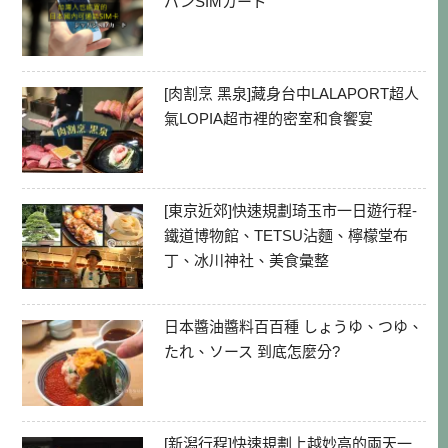
パンSIMカード
[肉割烹 黑泉]藏身台中LALAPORT超人
氣LOPIA超市裡的密室和食饗宴
[東京近郊]快速規劃琦玉市一日遊行程-
鐵道博物館、TETSU沾麵、檸檬堂布
丁、冰川神社、美食彙整
日本醬油醬料百百種 しょうゆ、つゆ、
たれ、ソース 到底怎麼分?
[新潟行程]快速規劃上越妙高的兩天一