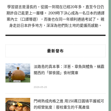
學習語言是漫長的，從國一到現在已經20年多，直至今日仍
期許自己能更上一層樓。 2009時下決心成為一名日本的通譯
案內士（口譯導遊），而後也在同一年順利通過考試了。 親
身走訪日本許多地方，深深為他們對土地的愛護而感動。
最新發布
淡路島的真本事：洋蔥、章魚與鱧魚，稱霸
關西的「御食國」食材寶庫
2026-05-20
門崎熟成肉格之進 用150萬日圓填平護城河
的經營氣度｜廢校重生的千萬產值