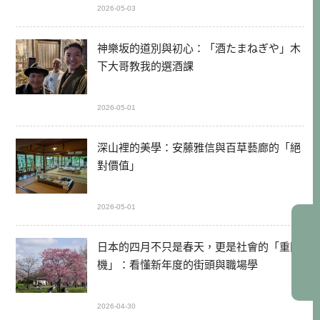
2026-05-03
神樂坂的道別與初心：「酒たまねぎや」木
下大哥教我的選酒課
2026-05-01
深山裡的美學：安藤雅信與百草藝廊的「絕
對價值」
2026-05-01
日本的四月不只是春天，更是社會的「重開
機」：看懂新年度的街頭與職場學
2026-04-30