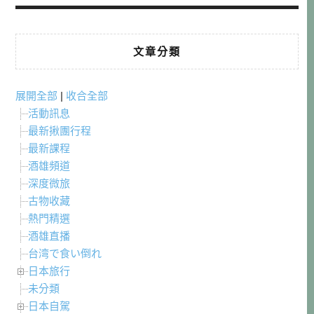
文章分類
展開全部
|
收合全部
活動訊息
最新揪團行程
最新課程
酒雄頻道
深度微旅
古物收藏
熱門精選
酒雄直播
台湾で食い倒れ
日本旅行
未分類
日本自駕