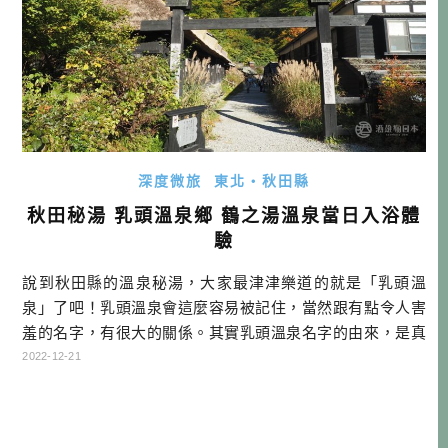
深度微旅
東北・秋田縣
秋田秘湯 乳頭溫泉鄉 鶴之湯溫泉當日入浴體
驗
說到秋田縣的溫泉秘湯，大家最津津樂道的就是「乳頭溫
泉」了吧！乳頭溫泉會這麼容易被記住，當然跟有點令人害
羞的名字，有很大的關係。其實乳頭溫泉名字的由來，是真
的跟器官有關係，因為後面的一座山，因為形狀的關係，就
2022-12-21
被稱為乳頭山，而位於山腳下的溫泉鄉，就直接依地名命名
為「乳頭溫泉鄉」了。 乳頭溫泉鄉 乳頭溫泉鄉共有７處溫
泉，每個都有自己的特色，如果是第一次去的話，應該都會