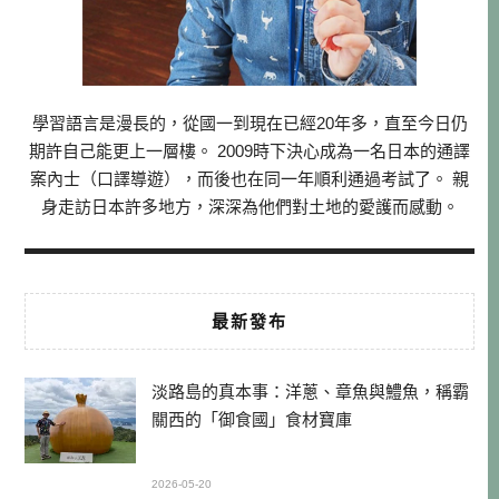
學習語言是漫長的，從國一到現在已經20年多，直至今日仍
期許自己能更上一層樓。 2009時下決心成為一名日本的通譯
案內士（口譯導遊），而後也在同一年順利通過考試了。 親
身走訪日本許多地方，深深為他們對土地的愛護而感動。
最新發布
淡路島的真本事：洋蔥、章魚與鱧魚，稱霸
關西的「御食國」食材寶庫
2026-05-20