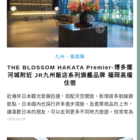
九州・福岡縣
THE BLOSSOM HAKATA Premier-博多運
河城附近 JR九州飯店系列旗艦品牌 福岡高檔
住宿
近幾年日本觀光發展迅速，搭配天空開放，新增很多航線跟
航點，日本國內也採行許多進步措施，及套票商品的上市，
讓喜歡日本的朋友，可以去到更多不同地方旅遊。但常常為
外國旅客所嘆息的，卻是高級旅宿的缺乏。 這對於金字塔相
2020-02-08
對頂端的旅人來說，如果已經住習慣了大又精緻，還充滿設
計感的東京、大阪等大城市精品飯店，又怎麼有辦法讓他