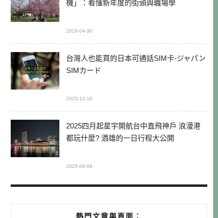
機」：看懂新年度的街頭與職場學
2026-04-30
台灣人也能買的日本可通話SIM卡-ジャパン
SIMカード
2025-12-10
2025四月起星宇開航台中直飛神戶 浪漫港
都玩什麼? 酒雄的一日行程大公開
2025-06-08
熱門文章與頁面︰