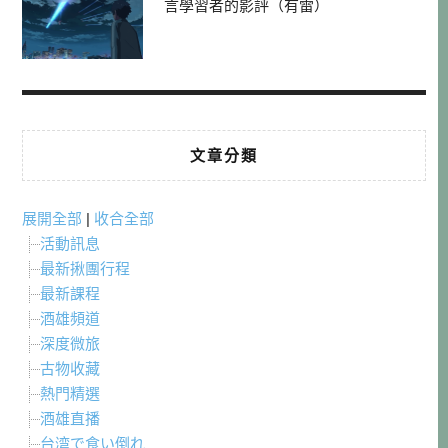
言學習者的影評（有雷）
文章分類
展開全部
|
收合全部
活動訊息
最新揪團行程
最新課程
酒雄頻道
深度微旅
古物收藏
熱門精選
酒雄直播
台湾で食い倒れ