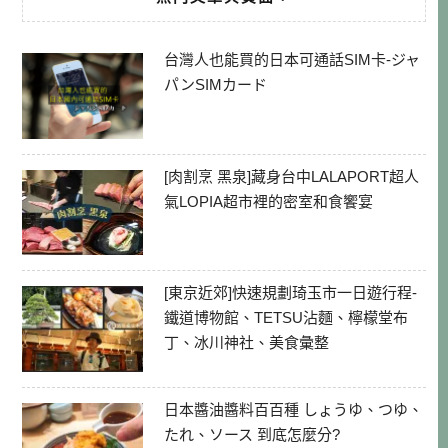
台灣人也能買的日本可通話SIM卡-ジャ
パンSIMカード
[肉割烹 黑泉]藏身台中LALAPORT超人
氣LOPIA超市裡的密室和食饗宴
[東京近郊]快速規劃琦玉市一日遊行程-
鐵道博物館、TETSU沾麵、檸檬堂布
丁、冰川神社、美食彙整
日本醬油醬料百百種 しょうゆ、つゆ、
たれ、ソース 到底怎麼分?