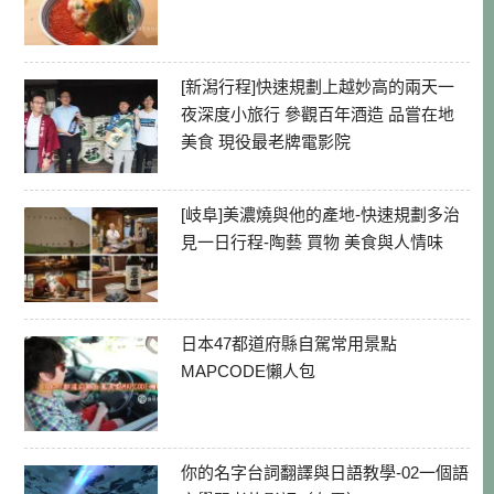
[新潟行程]快速規劃上越妙高的兩天一
夜深度小旅行 參觀百年酒造 品嘗在地
美食 現役最老牌電影院
[岐阜]美濃燒與他的產地-快速規劃多治
見一日行程-陶藝 買物 美食與人情味
日本47都道府縣自駕常用景點
MAPCODE懶人包
你的名字台詞翻譯與日語教學-02一個語