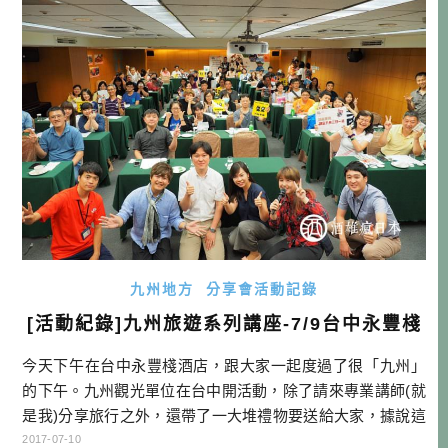
「變心」，開始想去其他地方城市走走呢？ JR九州飯店集團
也嗅到高端旅客需求，新設旗艦級 […]…
九州地方
分享會活動記錄
[活動紀錄]九州旅遊系列講座-7/9台中永豐棧
今天下午在台中永豐棧酒店，跟大家一起度過了很「九州」
的下午。九州觀光單位在台中開活動，除了請來專業講師(就
是我)分享旅行之外，還帶了一大堆禮物要送給大家，據說這
個活動在開賣當初，秒殺滿員御禮，我甚至都不知道，就有
2017-07-10