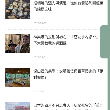
爐端燒的魅力與演進：從仙台發跡到圍爐裏
的純樸之味
2026-05-03
神樂坂的道別與初心：「酒たまねぎや」木
下大哥教我的選酒課
2026-05-01
深山裡的美學：安藤雅信與百草藝廊的「絕
對價值」
2026-05-01
日本的四月不只是春天，更是社會的「重開