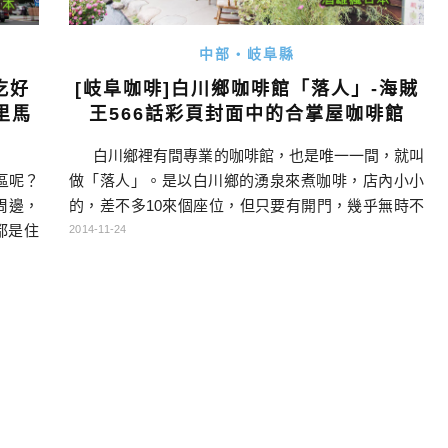
中部・岐阜縣
吃好
[岐阜咖啡]白川鄉咖啡館「落人」-海賊
里馬
王566話彩頁封面中的合掌屋咖啡館
白川鄉裡有間專業的咖啡館，也是唯一一間，就叫
區呢？
做「落人」。是以白川鄉的湧泉來煮咖啡，店內小小
周邊，
的，差不多10來個座位，但只要有開門，幾乎無時不
都是住
刻都是滿座。很多電視節目都有採訪過此店，且大名
2014-11-24
好有機
鼎鼎的「海賊王」作者-「尾田榮一郎」老師也曾造訪
，其實
過，還把此店風景畫成漫畫封面，是不是很值得一去
可以考
呢？（前情提要：[世界遺產]白川鄉合掌村(荻町合掌
屋訂房
造り集落)的秋天景色與行程安 […]…
ナナち