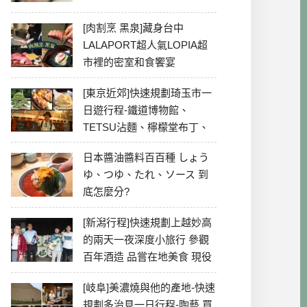
[肉割烹 黑泉]藏身台中
LALAPORT超人氣LOPIA超
市裡的密室和食饗宴
[東京近郊]快速規劃琦玉市一
日遊行程-鐵道博物館、
TETSU沾麵、檸檬堂布丁、
冰川神社、美食彙整
日本醬油醬料百百種 しょう
ゆ、つゆ、たれ、ソース 到
底怎麼分?
[新潟行程]快速規劃上越妙高
的兩天一夜深度小旅行 參觀
百年酒造 品嘗在地美食 現役
最老牌電影院
[岐阜]美濃燒與他的產地-快速
規劃多治見一日行程-陶藝 買