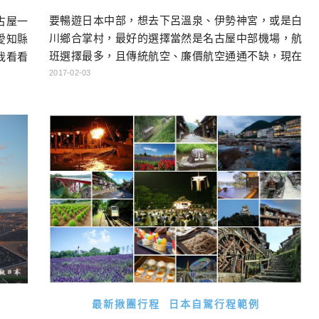
要暢遊日本中部，想去下呂溫泉、伊勢神宮，或是白
古屋一
川鄉合掌村，最好的選擇當然是名古屋中部機場，航
愛知縣
班選擇最多，且傳統航空、廉價航空通通不缺，現在
我看看
又有膠囊旅館進駐，讓想小資玩日本的朋友多了一個
2017-02-03
愛知縣
選擇！ 本文就帶大家來認識日本中部的玄關口－名古
的城市
屋中部國際機場，看看有什麼航班可以選擇，也看看
（櫻花
有沒有美食，以及一定有用的設施哦！ 名古屋中部機
館、愛
場小檔案 名稱:中部國際機場 官網 所在地:愛知縣 機
名的城
場代碼:NGO […]…
最新揪團行程
日本自駕行程範例