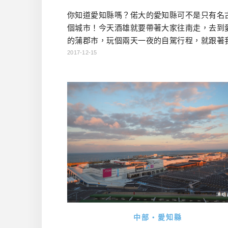
你知道愛知縣嗎？偌大的愛知縣可不是只有名
個城市！今天酒雄就要帶著大家往南走，去到
的蒲郡市，玩個兩天一夜的自駕行程，就跟著
哪邊好玩吧！ 觀光地理小知識 名古屋市當然是
2017-12-15
廣為人知的大城市，不過愛知縣還有許多有趣
可以走走，我幫大家列出幾個重點如下 犬山市
名所・國寶犬山城） 長久手市（豐田汽車博物
地球博公園） 豐田市（日本首見以企業名為
市、TOYOTA總公司 […]…
中部・愛知縣