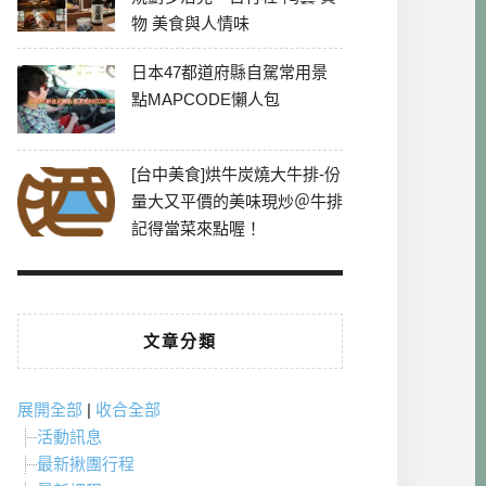
物 美食與人情味
日本47都道府縣自駕常用景
點MAPCODE懶人包
[台中美食]烘牛炭燒大牛排-份
量大又平價的美味現炒＠牛排
記得當菜來點喔！
文章分類
展開全部
|
收合全部
活動訊息
最新揪團行程