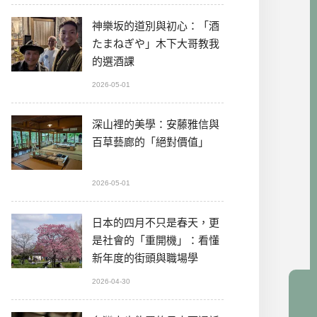
神樂坂的道別與初心：「酒
たまねぎや」木下大哥教我
的選酒課
2026-05-01
深山裡的美學：安藤雅信與
百草藝廊的「絕對價值」
2026-05-01
日本的四月不只是春天，更
是社會的「重開機」：看懂
新年度的街頭與職場學
2026-04-30