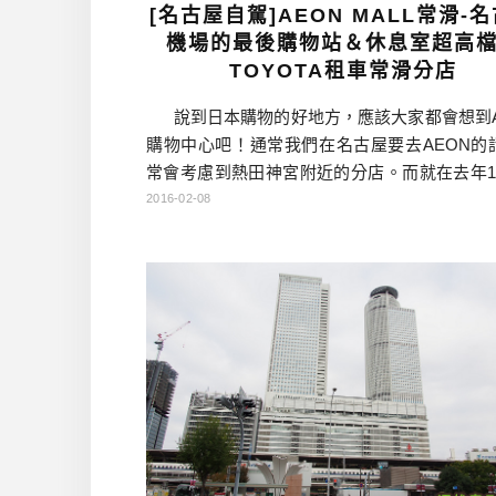
[名古屋自駕]AEON MALL常滑-
機場的最後購物站＆休息室超高
TOYOTA租車常滑分店
說到日本購物的好地方，應該大家都會想到A
購物中心吧！通常我們在名古屋要去AEON的
常會考慮到熱田神宮附近的分店。而就在去年1
與名古屋機場（中部國際機場）隔一座橋的城
2016-02-08
滑』，開了一間佔地十分廣闊的MALL，他的名
『AEON MALL常滑』，未來大家到名古屋想
的話，或許可以考慮來逛常滑這間AEON喔！
以逛街之外，世界最 […]…