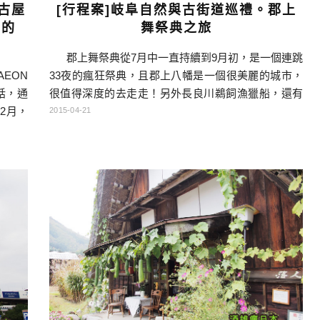
名古屋
[行程案]岐阜自然與古街道巡禮。郡上
檔的
舞祭典之旅
郡上舞祭典從7月中一直持續到9月初，是一個連跳
EON
33夜的瘋狂祭典，且郡上八幡是一個很美麗的城市，
話，通
很值得深度的去走走！另外長良川鵜飼漁獵船，還有
2月，
妻籠、馬籠這些中山道舊有的宿場町，都很有特色，
2015-04-21
市『常
如果喜歡這些歷史、文化，岐阜縣真是好地方。而夏
字就是
天就是要去高原避暑，牧歌之里有一整片的薰衣草
要購物
田，還可以騎馬，真可謂特色多多，精采不斷，岐阜
除了可
縣真棒！ […]…