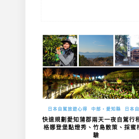
日本自駕旅遊心得
中部・愛知縣
日本
快速規劃愛知蒲郡兩天一夜自駕行程
格娜登堡點燈秀、竹島散策、採蜜
驗