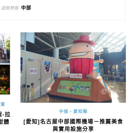
中部
遊覽標籤
自駕
中部・愛知縣
-拉
[愛知]名古屋中部國際機場－推薦美食
柑體
與實用設施分享