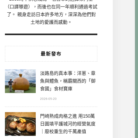
（口譯導遊），而後也在同一年順利通過考試
了。 親身走訪日本許多地方，深深為他們對
土地的愛護而感動。
最新發布
淡路島的真本事：洋蔥、章
魚與鱧魚，稱霸關西的「御
食國」食材寶庫
2026-05-20
門崎熟成肉格之進 用150萬
日圓填平護城河的經營氣度
｜廢校重生的千萬產值