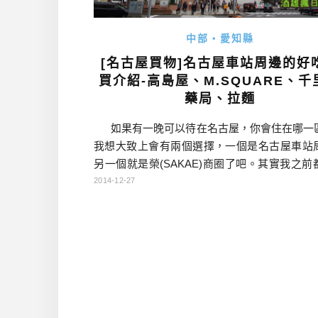
中部・愛知縣
[名古屋買物]名古屋車站周邊的好
買介紹-高島屋、M.SQUARE、千
藥局、拉麵
如果有一晚可以待在名古屋，你會住在哪一
我想大致上會有兩個選擇，一個是名古屋車站
另一個就是榮(SAKAE)商圈了吧。其實我之前
在榮商圈比較多，但10月去名古屋的時候，剛
2014-12-27
會在名古屋車站住一晚，充分感受此處的魅力
住這邊好像也不錯呢！大家下次來名古屋時，
慮看看名古屋車站周邊喔！ 點我查詢日本名古
優惠 在名鐵巴士中心外面有巨大人偶nana「
[…]…