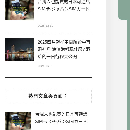
台灣人也能買的日本可通話
SIM卡-ジャパンSIMカード
2025-12-10
2025四月起星宇開航台中直
飛神戶 浪漫港都玩什麼? 酒
雄的一日行程大公開
2025-06-08
熱門文章與頁面︰
台灣人也能買的日本可通話
SIM卡-ジャパンSIMカード