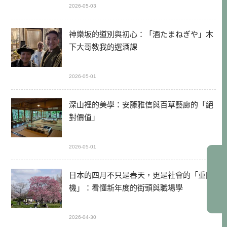
2026-05-03
神樂坂的道別與初心：「酒たまねぎや」木
下大哥教我的選酒課
2026-05-01
深山裡的美學：安藤雅信與百草藝廊的「絕
對價值」
2026-05-01
日本的四月不只是春天，更是社會的「重開
機」：看懂新年度的街頭與職場學
2026-04-30