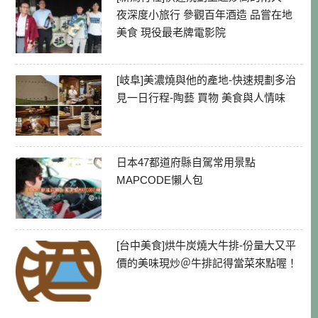
夜深度小旅行 參觀百年酒造 品嘗在地
美食 現役最老牌電影院
[岐阜]美濃燒與他的產地-快速規劃多治
見一日行程-陶藝 買物 美食與人情味
日本47都道府縣自駕常用景點
MAPCODE懶人包
[台中美食]烘牛炭燒大牛排-份量大又平
價的美味現炒＠牛排記得當菜來點喔！