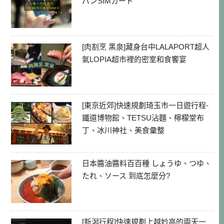
パンSIMカード
[肉割烹 黑泉]藏身台中LALAPORT超人
氣LOPIA超市裡的密室和食饗宴
[東京近郊]快速規劃琦玉市一日遊行程-
鐵道博物館、TETSU沾麵、檸檬堂布
丁、冰川神社、美食彙整
日本醬油醬料百百種 しょうゆ、つゆ、
たれ、ソース 到底怎麼分?
[新潟行程]快速規劃上越妙高的兩天一