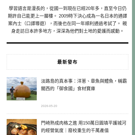
學習語言是漫長的，從國一到現在已經20年多，直至今日仍
期許自己能更上一層樓。 2009時下決心成為一名日本的通譯
案內士（口譯導遊），而後也在同一年順利通過考試了。 親
身走訪日本許多地方，深深為他們對土地的愛護而感動。
最新發布
淡路島的真本事：洋蔥、章魚與鱧魚，稱霸
關西的「御食國」食材寶庫
2026-05-20
門崎熟成肉格之進 用150萬日圓填平護城河
的經營氣度｜廢校重生的千萬產值