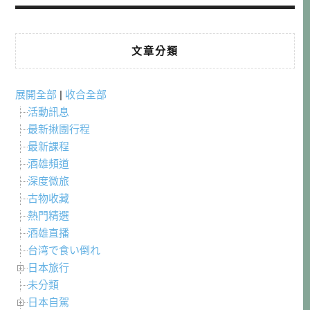
文章分類
展開全部
|
收合全部
活動訊息
最新揪團行程
最新課程
酒雄頻道
深度微旅
古物收藏
熱門精選
酒雄直播
台湾で食い倒れ
日本旅行
未分類
日本自駕