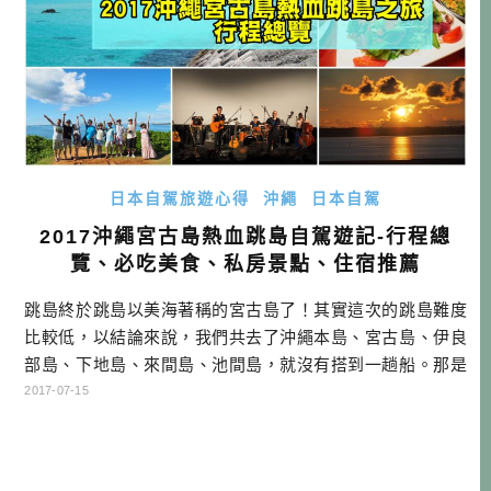
日本自駕旅遊心得
沖繩
日本自駕
2017沖繩宮古島熱血跳島自駕遊記-行程總
覽、必吃美食、私房景點、住宿推薦
跳島終於跳島以美海著稱的宮古島了！其實這次的跳島難度
比較低，以結論來說，我們共去了沖繩本島、宮古島、伊良
部島、下地島、來間島、池間島，就沒有搭到一趟船。那是
因為除了沖繩本島去宮古島需要搭飛機之外，剩下所有的島
2017-07-15
都有陸橋連接起來，等於是可以自駕跳島！就來看看我們看
了哪些美景吧！ ▲宮古島最值得看的就是那片美麗的海，因
為海色太美，素有「宮古藍」的特殊稱號，但相信我，你沒