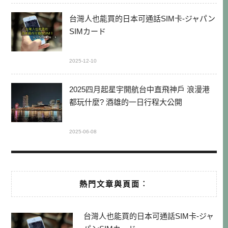
台灣人也能買的日本可通話SIM卡-ジャパン
SIMカード
2025-12-10
2025四月起星宇開航台中直飛神戶 浪漫港
都玩什麼? 酒雄的一日行程大公開
2025-06-08
熱門文章與頁面︰
台灣人也能買的日本可通話SIM卡-ジャ