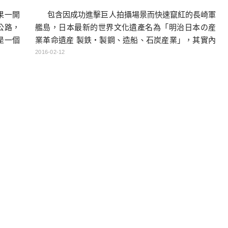
包含因成功進擊巨人拍攝場景而快速竄紅的長崎軍
果一開
艦島，日本最新的世界文化遺產名為「明治日本の産
公路，
業革命遺産 製鉄・製鋼、造船、石炭産業」，其實內
是一個
容包含了福岡、長崎、熊本、鹿兒島等地共10個區
果你符
2016-02-12
域，真的是範圍很大的遺產呢！ 三角港分為東港
有趣的
跟西港，最早築港的是西港，開港於1887年，當時日
站，不
本中央政府也有投下經費 […]…
可以挑
定要是