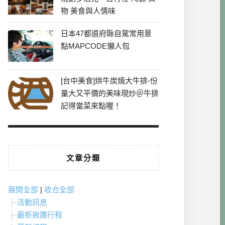
物 美食與人情味
日本47都道府縣自駕常用景
點MAPCODE懶人包
[台中美食]烘牛炭燒大牛排-份
量大又平價的美味現炒＠牛排
記得當菜來點喔！
文章分類
展開全部
|
收合全部
活動訊息
最新揪團行程