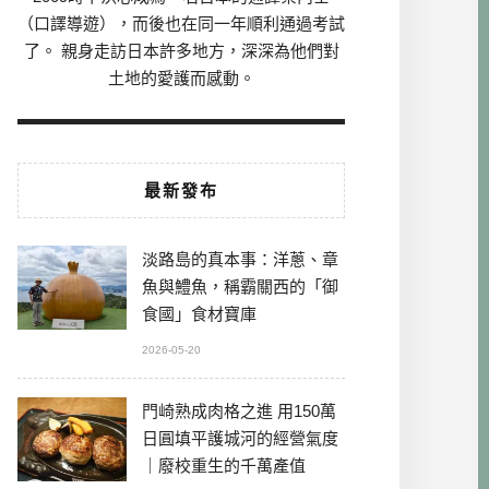
（口譯導遊），而後也在同一年順利通過考試
了。 親身走訪日本許多地方，深深為他們對
土地的愛護而感動。
最新發布
淡路島的真本事：洋蔥、章
魚與鱧魚，稱霸關西的「御
食國」食材寶庫
2026-05-20
門崎熟成肉格之進 用150萬
日圓填平護城河的經營氣度
｜廢校重生的千萬產值