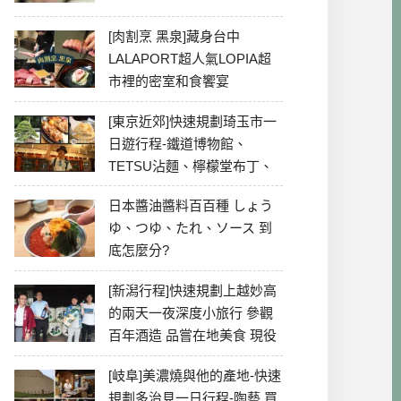
[肉割烹 黑泉]藏身台中
LALAPORT超人氣LOPIA超
市裡的密室和食饗宴
[東京近郊]快速規劃琦玉市一
日遊行程-鐵道博物館、
TETSU沾麵、檸檬堂布丁、
冰川神社、美食彙整
日本醬油醬料百百種 しょう
ゆ、つゆ、たれ、ソース 到
底怎麼分?
[新潟行程]快速規劃上越妙高
的兩天一夜深度小旅行 參觀
百年酒造 品嘗在地美食 現役
最老牌電影院
[岐阜]美濃燒與他的產地-快速
規劃多治見一日行程-陶藝 買