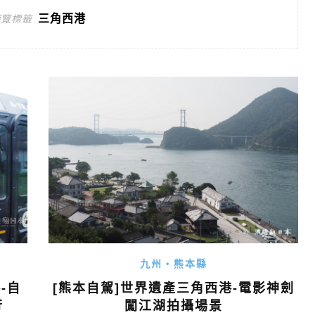
三角西港
遊覽標籤
九州・熊本縣
[熊本自駕]世界遺產三角西港-電影神劍
-自
闖江湖拍攝場景
行