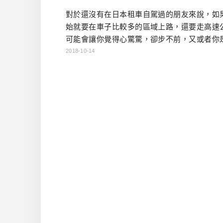
對於還沒有在日本租車自駕過的朋友來說，如
始就要在車子比較多的區域上路，還要走高速
可能會讓你覺得心驚驚，卻步不前，又或者你
列車自駕雙刀流，一次旅程兩個都想體驗，如
2018-10-14
合上面兩種情形，那你可以參考一下底下這個
走法哦！ 這個有趣的小旅行，起點是在熊本車
管你前一天的行程是什麼，只要有個半日，就
戰本行程哦！但因為回程想搭配A列車，所以一
A列車有行駛的日期才行（基 […]…