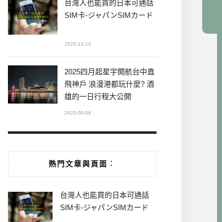
台灣人也能買的日本可通話
SIM卡-ジャパンSIMカード
2025-12-10
2025四月起星宇開航台中直
飛神戶 浪漫港都玩什麼? 酒
雄的一日行程大公開
2025-06-08
熱門文章與頁面︰
台灣人也能買的日本可通話
SIM卡-ジャパンSIMカード