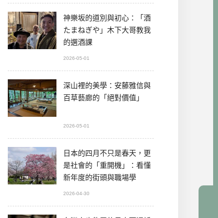
神樂坂的道別與初心：「酒
たまねぎや」木下大哥教我
的選酒課
2026-05-01
深山裡的美學：安藤雅信與
百草藝廊的「絕對價值」
2026-05-01
日本的四月不只是春天，更
是社會的「重開機」：看懂
新年度的街頭與職場學
2026-04-30