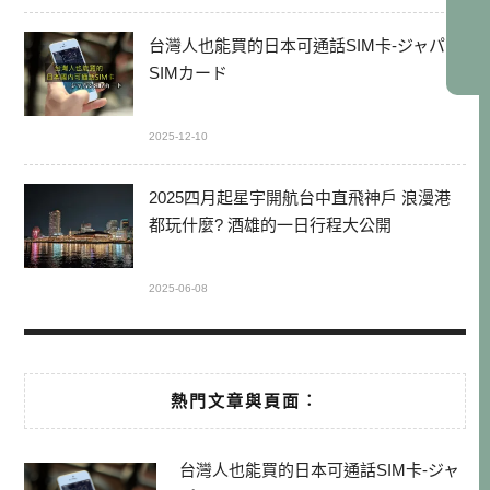
台灣人也能買的日本可通話SIM卡-ジャパン
SIMカード
2025-12-10
2025四月起星宇開航台中直飛神戶 浪漫港
都玩什麼? 酒雄的一日行程大公開
2025-06-08
熱門文章與頁面︰
台灣人也能買的日本可通話SIM卡-ジャ