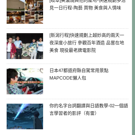
[岐阜]美濃燒與他的產地-快速規劃多治
見一日行程-陶藝 買物 美食與人情味
[新潟行程]快速規劃上越妙高的兩天一
夜深度小旅行 參觀百年酒造 品嘗在地
美食 現役最老牌電影院
日本47都道府縣自駕常用景點
MAPCODE懶人包
你的名字台詞翻譯與日語教學-02一個語
言學習者的影評（有雷）