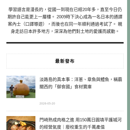
學習語言是漫長的，從國一到現在已經20年多，直至今日仍
期許自己能更上一層樓。 2009時下決心成為一名日本的通譯
案內士（口譯導遊），而後也在同一年順利通過考試了。 親
身走訪日本許多地方，深深為他們對土地的愛護而感動。
最新發布
淡路島的真本事：洋蔥、章魚與鱧魚，稱霸
關西的「御食國」食材寶庫
2026-05-20
門崎熟成肉格之進 用150萬日圓填平護城河
的經營氣度｜廢校重生的千萬產值