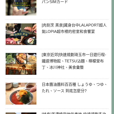
パンSIMカード
[肉割烹 黑泉]藏身台中LALAPORT超人
氣LOPIA超市裡的密室和食饗宴
[東京近郊]快速規劃琦玉市一日遊行程-
鐵道博物館、TETSU沾麵、檸檬堂布
丁、冰川神社、美食彙整
日本醬油醬料百百種 しょうゆ、つゆ、
たれ、ソース 到底怎麼分?