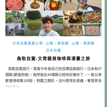
日本自駕旅遊心得
山陰・鳥取縣
山陰・島根縣
日本自駕
鳥取自駕-文青雜貨咖啡與漫畫之旅
鳥取自駕旅行，是我今年給自己的目標這趟旅行。日本有47
個縣(都道府県)，我停留在44個縣已經有好幾年了，一直以來
都覺得收集100啦，制霸之類的，沒什麼特別意義，畢竟想去
還沒去的地方還那麼多。不過因為年初一個轉念，我開始認
2016-06-21
真考慮跑完47個縣這件事，也就是所謂的日本全制霸。這趟
旅行就是我的第一步，一次走完鳥取跟島根兩個縣。 不過既
然是要玩鳥取，如果只去觀光大點，就太無趣也太不符合我