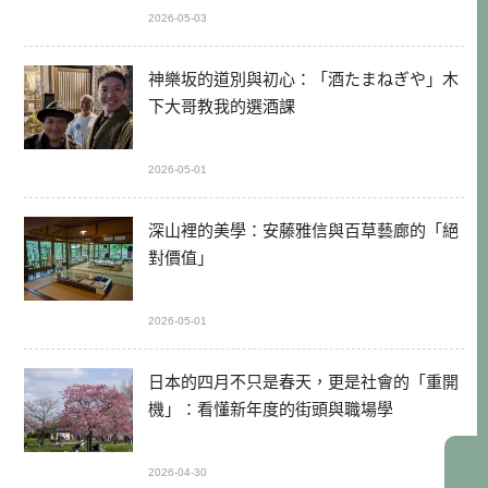
2026-05-03
神樂坂的道別與初心：「酒たまねぎや」木
下大哥教我的選酒課
2026-05-01
深山裡的美學：安藤雅信與百草藝廊的「絕
對價值」
2026-05-01
日本的四月不只是春天，更是社會的「重開
機」：看懂新年度的街頭與職場學
2026-04-30